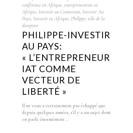
conférence en Afrique
,
entrepreneuriat en
Afrique
,
Investir au Cameroun
,
Investir Au
Pays
,
Investir en Afrique
,
Philippe
,
rôle de la
diaspora
PHILIPPE-INVESTIR
AU PAYS:
« L’ENTREPRENEUR
IAT COMME
VECTEUR DE
LIBERTÉ »
Il ne vous a certainement pas échappé que
depuis quelques années, s'il y a un sujet dont
on parle énormément