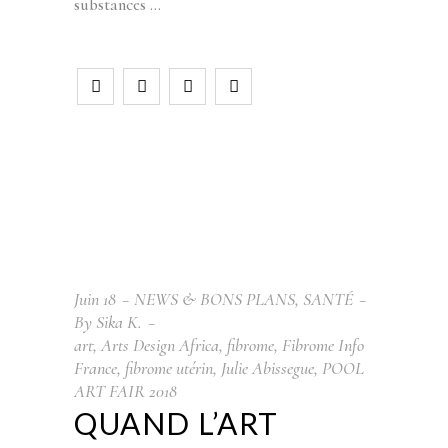
substances
Juin
18
NEWS & BONS PLANS
,
SANTÉ
By
Sika K.
art
,
Arts Design Africa
,
fibrome
,
Fibrome Info
France
,
fibrome utérin
,
Julie Abissegue
,
POOL
ART FAIR 2018
QUAND L’ART