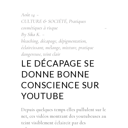
Août
14
CULTURE & SOCIÉTÉ
,
Pratiques
cosmétiques à risque
By
Sika K.
bleaching
,
décapage
,
dépigmentation
,
éclaircissant
,
mélange
,
mixture
,
pratique
dangereuse
,
teint clair
LE DÉCAPAGE SE
DONNE BONNE
CONSCIENCE SUR
YOUTUBE
Depuis quelques temps elles pullulent sur le
net, ces vidéos montrant des youtubeuses au
teint visiblement éclaircit par des