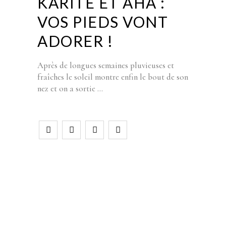
KARITE ET AHA :
VOS PIEDS VONT
ADORER !
Après de longues semaines pluvieuses et
fraîches le soleil montre enfin le bout de son
nez et on a sortie