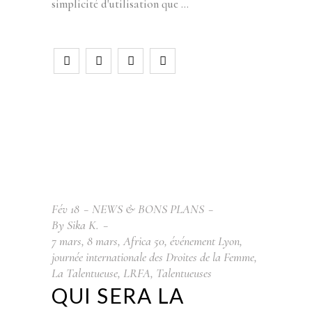
simplicité d'utilisation que
Fév
18
NEWS & BONS PLANS
By
Sika K.
7 mars
,
8 mars
,
Africa 50
,
événement Lyon
,
journée internationale des Droites de la Femme
,
La Talentueuse
,
LRFA
,
Talentueuses
QUI SERA LA