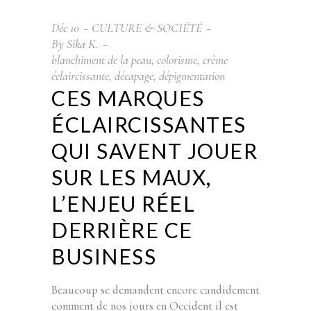
Déc
10
CULTURE & SOCIÉTÉ
By
Sika K.
blanchiment de la peau
,
colorisme
,
crème
éclaircissante
,
décapage
,
dépigmentation
CES MARQUES
ÉCLAIRCISSANTES
QUI SAVENT JOUER
SUR LES MAUX,
L’ENJEU RÉEL
DERRIÈRE CE
BUSINESS
Beaucoup se demandent encore candidement
comment de nos jours en Occident il est