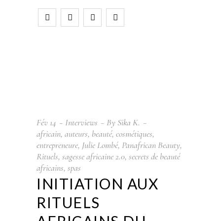
Fév
14
Interviews
By
Sika K.
africain
,
auteurs
,
beauté
,
cosmétiques
,
entrepreneure
,
Julie Lombé
,
Panafrican Beauty
,
Rituels
,
sagesse africaine 2.0
,
secrets de beauté
africains
,
spas
INITIATION AUX
RITUELS