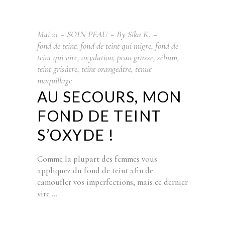
Mai
21
SOIN PEAU
By
Sika K.
fond de teint
,
fond de teint qui migre
,
fond de
teint qui vire
,
oxydation
,
peau grasse
,
sébum
,
teint grisâtre
,
teint orangeâtre
,
tenue
maquillage
AU SECOURS, MON
FOND DE TEINT
S’OXYDE !
Comme la plupart des femmes vous
appliquez du fond de teint afin de
camoufler vos imperfections, mais ce dernier
vire