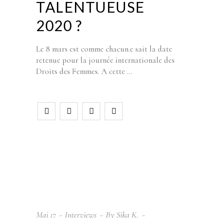
TALENTUEUSE
2020 ?
Le 8 mars est comme chacun.e sait la date
retenue pour la journée internationale des
Droits des Femmes. A cette
Mai
17
Interviews
By
Sika K.