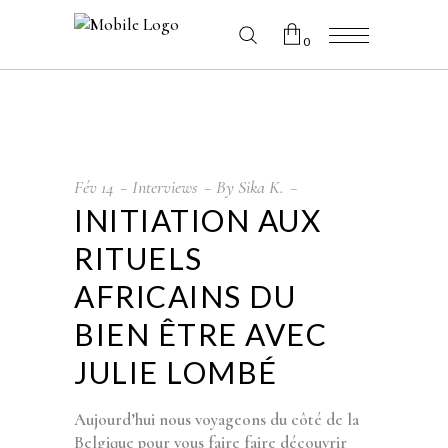
0
No products in the cart.
Fév
14
Interviews
By
Sika K.
INITIATION AUX
RITUELS
AFRICAINS DU
BIEN ÊTRE AVEC
JULIE LOMBÉ
Aujourd’hui nous voyageons du côté de la
Belgique pour vous faire faire découvrir