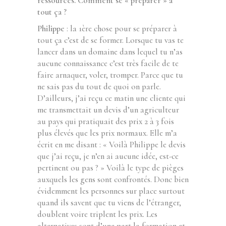
ressources. Comment se « préparer » à
tout ça ?
Philippe
: la 1ère chose pour se préparer à
tout ça c’est de se former. Lorsque tu vas te
lancer dans un domaine dans lequel tu n’as
aucune connaissance c’est très facile de te
faire arnaquer, voler, tromper. Parce que tu
ne sais pas du tout de quoi on parle.
D’ailleurs, j’ai reçu ce matin une cliente qui
me transmettait un devis d’un agriculteur
au pays qui pratiquait des prix 2 à 3 fois
plus élevés que les prix normaux. Elle m’a
écrit en me disant : « Voilà Philippe le devis
que j’ai reçu, je n’en ai aucune idée, est-ce
pertinent ou pas ? » Voilà le type de pièges
auxquels les gens sont confrontés. Donc bien
évidemment les personnes sur place surtout
quand ils savent que tu viens de l’étranger,
doublent voire triplent les prix. Les
alternatives sont d’une part la formation et