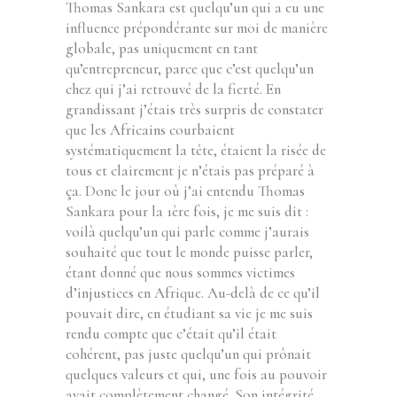
Thomas Sankara est quelqu’un qui a eu une
influence prépondérante sur moi de manière
globale, pas uniquement en tant
qu’entrepreneur, parce que c’est quelqu’un
chez qui j’ai retrouvé de la fierté. En
grandissant j’étais très surpris de constater
que les Africains courbaient
systématiquement la tête, étaient la risée de
tous et clairement je n’étais pas préparé à
ça. Donc le jour où j’ai entendu Thomas
Sankara pour la 1ère fois, je me suis dit :
voilà quelqu’un qui parle comme j’aurais
souhaité que tout le monde puisse parler,
étant donné que nous sommes victimes
d’injustices en Afrique. Au-delà de ce qu’il
pouvait dire, en étudiant sa vie je me suis
rendu compte que c’était qu’il était
cohérent, pas juste quelqu’un qui prônait
quelques valeurs et qui, une fois au pouvoir
avait complètement changé. Son intégrité