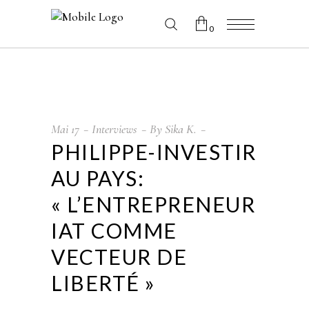
0
No products in the cart.
Mai
17
Interviews
By
Sika K.
PHILIPPE-INVESTIR
AU PAYS:
« L’ENTREPRENEUR
IAT COMME
VECTEUR DE
LIBERTÉ »