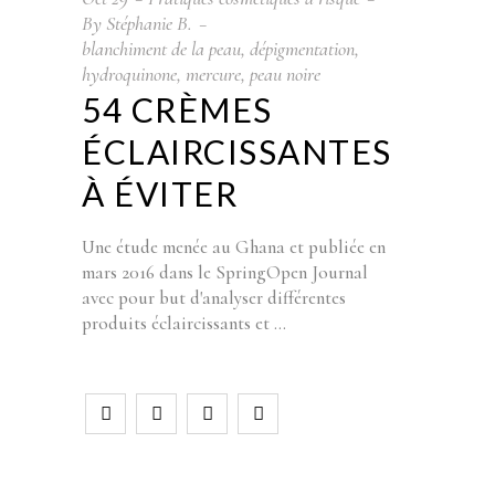
By
Stéphanie B.
blanchiment de la peau
,
dépigmentation
,
hydroquinone
,
mercure
,
peau noire
54 CRÈMES
ÉCLAIRCISSANTES
À ÉVITER
Une étude menée au Ghana et publiée en
mars 2016 dans le SpringOpen Journal
avec pour but d'analyser différentes
produits éclaircissants et