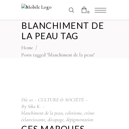
0
BLANCHIMENT DE
No products in the cart.
LA PEAU TAG
Home
/
Posts tagged "blanchiment de la peau"
Déc
10
CULTURE & SOCIÉTÉ
By
Sika K.
blanchiment de la peau
,
colorisme
,
crème
éclaircissante
,
décapage
,
dépigmentation
CES MARQUES