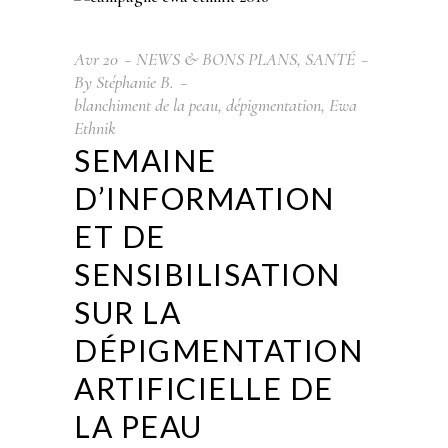
Avr
20
NEWS & BONS PLANS
,
SANTÉ
By
Stéphanie B.
blanchiment de la peau
,
dépigmentation
,
Ewa
Ethnik
SEMAINE
D’INFORMATION
ET DE
SENSIBILISATION
SUR LA
DÉPIGMENTATION
ARTIFICIELLE DE
LA PEAU