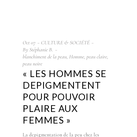
Oct
07
CULTURE & SOCIÉTÉ
By
Stéphanie B.
blanchiment de la peau
,
Homme
,
peau claire
,
peau noire
« LES HOMMES SE
DEPIGMENTENT
POUR POUVOIR
PLAIRE AUX
FEMMES »
La depigmentation de la peu chez les