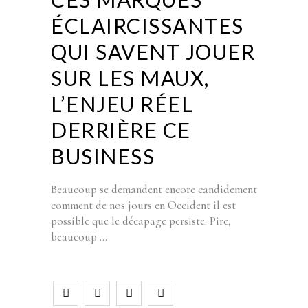
ÉCLAIRCISSANTES
QUI SAVENT JOUER
SUR LES MAUX,
L’ENJEU RÉEL
DERRIÈRE CE
BUSINESS
Beaucoup se demandent encore candidement
comment de nos jours en Occident il est
possible que le décapage persiste. Pire,
beaucoup