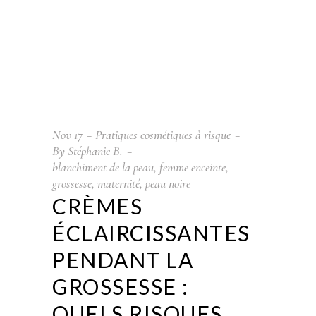
Nov
17
Pratiques cosmétiques à risque
By
Stéphanie B.
blanchiment de la peau
,
femme enceinte
,
grossesse
,
maternité
,
peau noire
CRÈMES
ÉCLAIRCISSANTES
PENDANT LA
GROSSESSE :
QUELS RISQUES