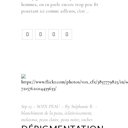
hommes, on en parle encore trop peu. Et
pourtant ici comme ailleurs, c'est
Sep
13
SOIN PEAU
By
Stéphanie B.
blanchiment de la peau
,
éclaircissement
,
melasma
,
peau claire
,
peau noire
,
taches