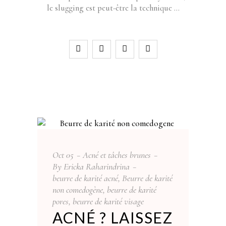
le slugging est peut-être la technique
Oct
05
Acné et tâches brunes
By
Ericka Raharindrina
beurre de karité acné
,
Beurre de karité
non comedogène
,
beurre de karité
pores
,
beurre de karité visage
ACNÉ ? LAISSEZ