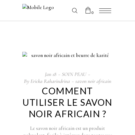
0
No products in the cart.
Jan
18
SOIN PEAU
By
Ericka Raharindrina
savon noir africain
COMMENT
UTILISER LE SAVON
NOIR AFRICAIN ?
Le savon noir africain est un produit