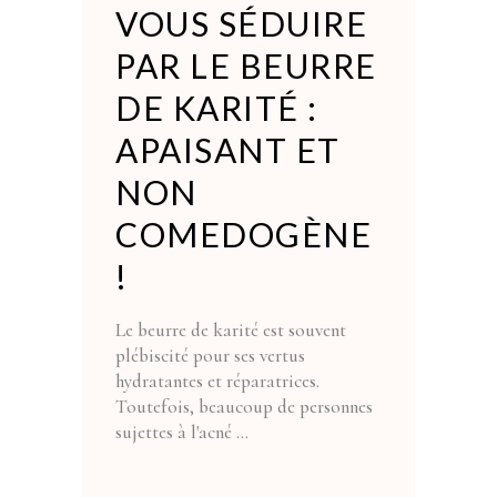
VOUS SÉDUIRE
PAR LE BEURRE
DE KARITÉ :
APAISANT ET
NON
COMEDOGÈNE
!
Le beurre de karité est souvent
plébiscité pour ses vertus
hydratantes et réparatrices.
Toutefois, beaucoup de personnes
sujettes à l'acné