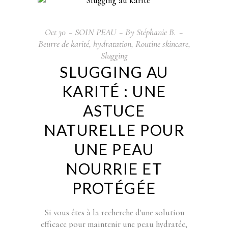
Oct
30
SOIN PEAU
By
Stéphanie B.
Beurre de karité
,
hydratation
,
Routine skincare
,
Slugging
SLUGGING AU
KARITÉ : UNE
ASTUCE
NATURELLE POUR
UNE PEAU
NOURRIE ET
PROTÉGÉE
Si vous êtes à la recherche d'une solution
efficace pour maintenir une peau hydratée,