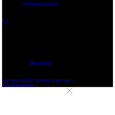
Formulaire de contact
contact@chroniquebeautenoire.com
MON COMPTE
Me connecter
Copyright © 2020 Chronique beauté noire -
Tous droits réservés