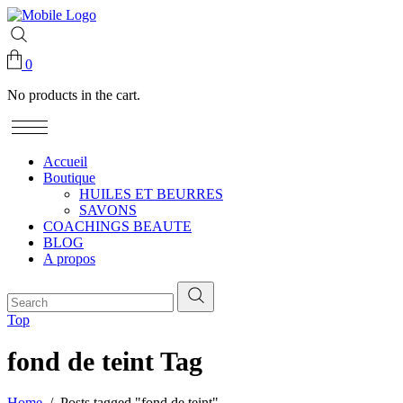
0
No products in the cart.
Accueil
Boutique
HUILES ET BEURRES
SAVONS
COACHINGS BEAUTE
BLOG
A propos
Top
fond de teint Tag
Home
/
Posts tagged "fond de teint"