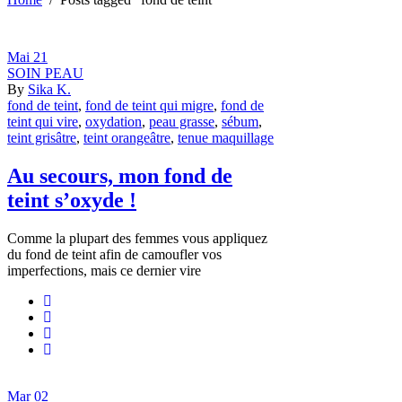
Mai
21
SOIN PEAU
By
Sika K.
fond de teint
,
fond de teint qui migre
,
fond de
teint qui vire
,
oxydation
,
peau grasse
,
sébum
,
teint grisâtre
,
teint orangeâtre
,
tenue maquillage
Au secours, mon fond de
teint s’oxyde !
Comme la plupart des femmes vous appliquez
du fond de teint afin de camoufler vos
imperfections, mais ce dernier vire
Mar
02