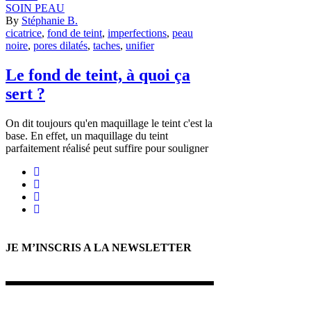
SOIN PEAU
By
Stéphanie B.
cicatrice
,
fond de teint
,
imperfections
,
peau
noire
,
pores dilatés
,
taches
,
unifier
Le fond de teint, à quoi ça
sert ?
On dit toujours qu'en maquillage le teint c'est la
base. En effet, un maquillage du teint
parfaitement réalisé peut suffire pour souligner
JE M’INSCRIS A LA NEWSLETTER