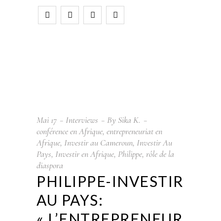
Mai
17
Interviews
By
Sika K.
conférence en Afrique
,
entrepreneuriat en
Afrique
,
Investir au Cameroun
,
Investir Au
Pays
,
Investir en Afrique
,
Philippe
,
rôle de la
diaspora
PHILIPPE-INVESTIR
AU PAYS:
« L’ENTREPRENEUR