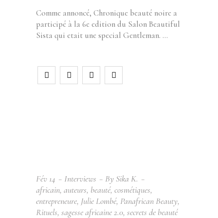
Comme annoncé, Chronique beauté noire a
participé à la 6e edition du Salon Beautiful
Sista qui etait une special Gentleman.
Fév
14
Interviews
By
Sika K.
africain
,
auteurs
,
beauté
,
cosmétiques
,
entrepreneure
,
Julie Lombé
,
Panafrican Beauty
,
Rituels
,
sagesse africaine 2.0
,
secrets de beauté