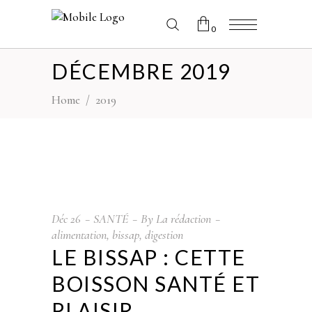
0
DÉCEMBRE 2019
No products in the cart.
Home
/
2019
Déc
26
SANTÉ
By
La rédaction
alimentation
,
bissap
,
digestion
LE BISSAP : CETTE
BOISSON SANTÉ ET
PLAISIR