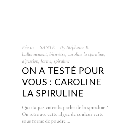
Fév
02
SANTÉ
By
Stéphanie B.
ballonnement
,
bien-être
,
caroline la spiruline
,
digestion
,
forme
,
spiruline
ON A TESTÉ POUR
VOUS : CAROLINE
LA SPIRULINE
Qui n'a pas entendu parler de la spiruline ?
On retrouve cette algue de couleur verte
sous forme de poudre