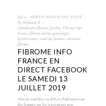
Juil
11
NEWS & BONS PLANS
,
SANTÉ
By
Stéphanie B.
embolisation fibrome
,
fertilite
,
Fibrome Info
France
,
fibrome utérin
,
gynécologie
,
hystérectomie
,
santé des femmes
,
ultrasons
fibrome
FIBROME INFO
FRANCE EN
DIRECT FACEBOOK
LE SAMEDI 13
JUILLET 2019
Afin de remédier au déficit d'informations
des femmes sur les traitements non-