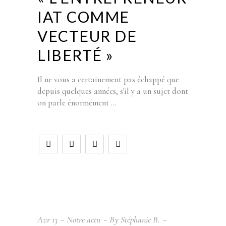
IAT COMME
VECTEUR DE
LIBERTÉ »
Il ne vous a certainement pas échappé que
depuis quelques années, s'il y a un sujet dont
on parle énormément
Avr
13
Notre actu
By
Stéphanie B.