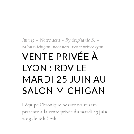
Juin
15
Notre actu
By
Stéphanie B.
salon michigan
,
vacances
,
vente privée lyon
VENTE PRIVÉE À
LYON : RDV LE
MARDI 25 JUIN AU
SALON MICHIGAN
L'équipe Chronique beauté noire sera
présente à la vente privée du mardi 25 juin
2019 de 18h à 21h