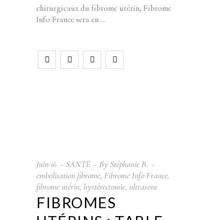
chirurgicaux du fibrome utérin, Fibrome
Info France sera en
Juin
16
SANTÉ
By
Stéphanie B.
embolisation fibrome
,
Fibrome Info France
,
fibrome utérin
,
hystérectomie
,
ultrasons
FIBROMES