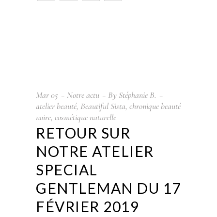
Mar
05
Notre actu
By
Stéphanie B.
atelier beauté
,
Beautiful Sista
,
chronique beauté
noire
,
cosmétique naturelle
RETOUR SUR
NOTRE ATELIER
SPECIAL
GENTLEMAN DU 17
FÉVRIER 2019