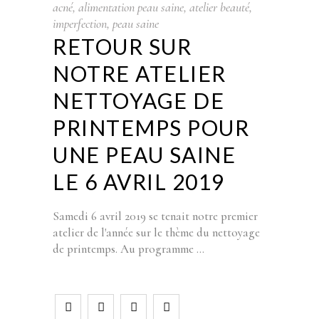
acné
,
alimentation peau saine
,
atelier beauté
,
imperfection
,
peau saine
RETOUR SUR
NOTRE ATELIER
NETTOYAGE DE
PRINTEMPS POUR
UNE PEAU SAINE
LE 6 AVRIL 2019
Samedi 6 avril 2019 se tenait notre premier
atelier de l'année sur le thème du nettoyage
de printemps. Au programme