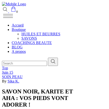
0
Accueil
Boutique
HUILES ET BEURRES
SAVONS
COACHINGS BEAUTE
BLOG
A propos
Top
Juin
15
SOIN PEAU
By
Sika K.
SAVON NOIR, KARITE ET
AHA : VOS PIEDS VONT
ADORER !