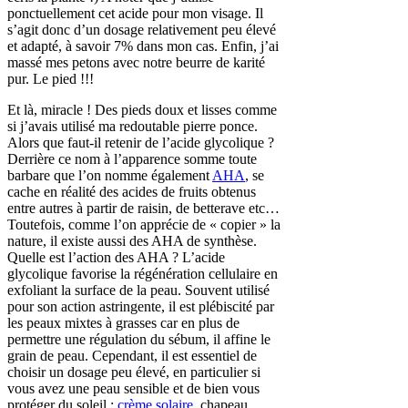
ponctuellement cet acide pour mon visage. Il
s’agit donc d’un dosage relativement peu élevé
et adapté, à savoir 7% dans mon cas. Enfin, j’ai
massé mes petons avec notre beurre de karité
pur. Le pied !!!
Et là, miracle ! Des pieds doux et lisses comme
si j’avais utilisé ma redoutable pierre ponce.
Alors que faut-il retenir de l’acide glycolique ?
Derrière ce nom à l’apparence somme toute
barbare que l’on nomme également
AHA
, se
cache en réalité des acides de fruits obtenus
entre autres à partir de raisin, de betterave etc…
Toutefois, comme l’on apprécie de « copier » la
nature, il existe aussi des AHA de synthèse.
Quelle est l’action des AHA ? L’acide
glycolique favorise la régénération cellulaire en
exfoliant la surface de la peau. Souvent utilisé
pour son action astringente, il est plébiscité par
les peaux mixtes à grasses car en plus de
permettre une régulation du sébum, il affine le
grain de peau. Cependant, il est essentiel de
choisir un dosage peu élevé, en particulier si
vous avez une peau sensible et de bien vous
protéger du soleil :
crème solaire
, chapeau,