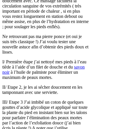
doucement avec. Ce massage facilitera la
circulation sanguine de vos extrémités ( très
important en période de chaleur , si en plus
vous restez longuement en station debout ou
même assise, en plus de l’hydratation en interne
; pour soulager les pieds enflés).
Ne retrouvant pas ma pierre ponce (et oui je
suis très classique !) J’ai voulu tester une
nouvelle astuce afin d’obtenir des pieds doux et
lisses.
I/ Première étape j’ai nettoyé mes pieds à l’eau
tiède à l’aide d’un filet de douche et du
savon
noir
à l’huile de palmiste pour éliminer un
maximum de peaux mortes.
II/ Etape 2, je les ai sécher doucement en les
tamponnant avec une serviette.
III/ Etape 3 J’ai imbibé un coton de quelques
gouttes d’acide glycolique et appliqué sur toute
la plante du pied en insistant bien sur les talons
pour parfaire l’élimination des peaux mortes
par l’action de l’exfoliation douce (j’ai bien
écris la plante !) A noter que j’utilise