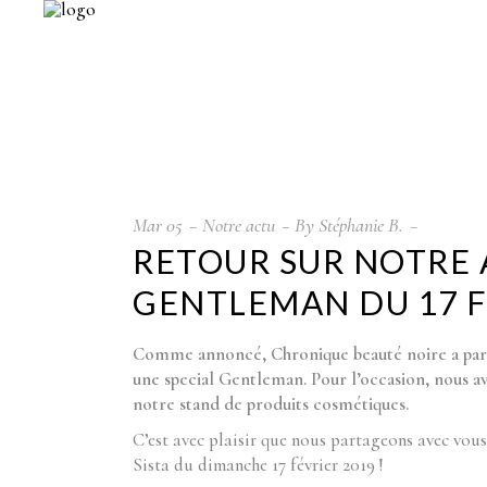
Mar
05
Notre actu
By
Stéphanie B.
RETOUR SUR NOTRE 
GENTLEMAN DU 17 F
Comme annoncé, Chronique beauté noire a partici
une special Gentleman. Pour l’occasion, nous a
notre stand de produits cosmétiques.
C’est avec plaisir que nous partageons avec vous
Sista du dimanche 17 février 2019 !