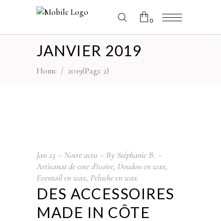
0
JANVIER 2019
No products in the cart.
Home
/
2019
(Page 2)
Jan
23
Notre actu
By
Stéphanie B.
Artisanat de cote d'ivoire
,
Doudou en wax
,
Eventail en wax
,
Peluche en wax
DES ACCESSOIRES
MADE IN CÔTE