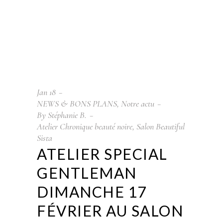
Jan
18
NEWS & BONS PLANS
,
Notre actu
By
Stéphanie B.
Atelier Chronique beauté noire
,
Salon Beautiful
Sista
ATELIER SPECIAL
GENTLEMAN
DIMANCHE 17
FÉVRIER AU SALON