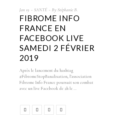
Jan
19
SANTÉ
By
Stéphanie B.
FIBROME INFO
FRANCE EN
FACEBOOK LIVE
SAMEDI 2 FÉVRIER
2019
Après le lancement du hashtag
#FibromeStopBanalisation, l'association
Fibrome Info France poursuit son combat
avec un live Facebook de 2h le