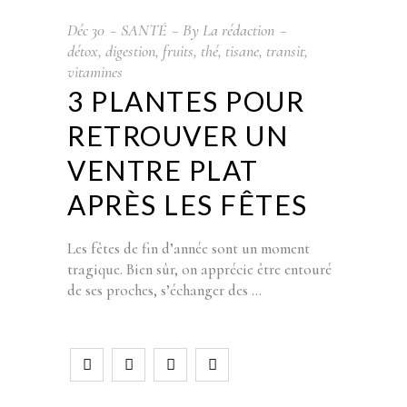
Déc
30
SANTÉ
By
La rédaction
détox
,
digestion
,
fruits
,
thé
,
tisane
,
transit
,
vitamines
3 PLANTES POUR
RETROUVER UN
VENTRE PLAT
APRÈS LES FÊTES
Les fêtes de fin d’année sont un moment
tragique. Bien sûr, on apprécie être entouré
de ses proches, s’échanger des