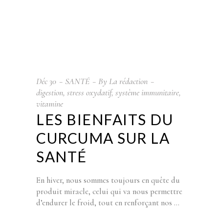
Déc
30
SANTÉ
By
La rédaction
digestion
,
stress oxydatif
,
système immunitaire
,
vitamine
LES BIENFAITS DU
CURCUMA SUR LA
SANTÉ
En hiver, nous sommes toujours en quête du
produit miracle, celui qui va nous permettre
d’endurer le froid, tout en renforçant nos