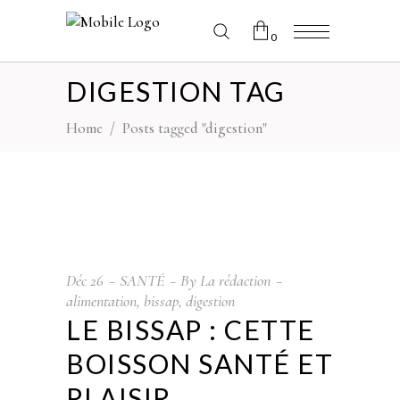
0
DIGESTION TAG
No products in the cart.
Home
/
Posts tagged "digestion"
Déc
26
SANTÉ
By
La rédaction
alimentation
,
bissap
,
digestion
LE BISSAP : CETTE
BOISSON SANTÉ ET
PLAISIR