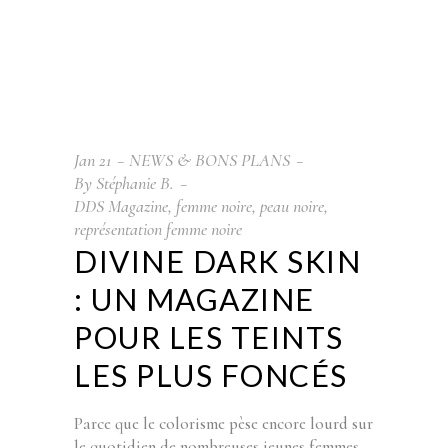
Jan
21
NEWS & BONS PLANS
By
Stéphanie B.
DDS Magazine
,
femme noire
,
peau noire
,
représentation femme noire
DIVINE DARK SKIN
: UN MAGAZINE
POUR LES TEINTS
LES PLUS FONCÉS
Parce que le colorisme pèse encore lourd sur
le quotidien de nombreuses jeunes femmes