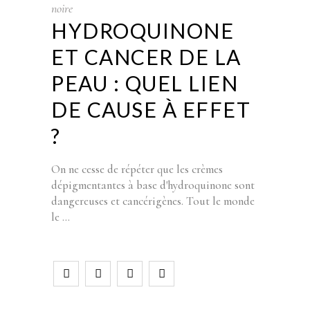
noire
HYDROQUINONE
ET CANCER DE LA
PEAU : QUEL LIEN
DE CAUSE À EFFET
?
On ne cesse de répéter que les crèmes
dépigmentantes à base d'hydroquinone sont
dangereuses et cancérigènes. Tout le monde
le