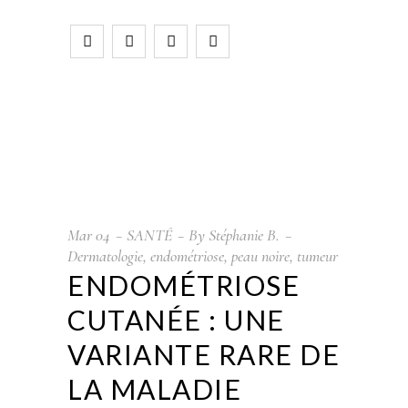
Mar
04
SANTÉ
By
Stéphanie B.
Dermatologie
,
endométriose
,
peau noire
,
tumeur
ENDOMÉTRIOSE
CUTANÉE : UNE
VARIANTE RARE DE
LA MALADIE