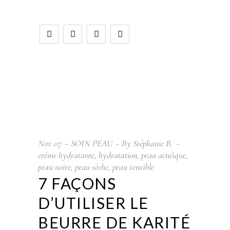
Nov
07
SOIN PEAU
By
Stéphanie B.
crème hydratante
,
hydratation
,
peau acnéique
,
peau noire
,
peau sèche
,
peau sensible
7 FAÇONS
D’UTILISER LE
BEURRE DE KARITÉ