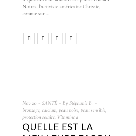
Noires, l'activiste américaine Chrissie,
connue sur
Nov
20
SANTÉ
By
Stéphanie B.
bronzage
,
calcium
,
peau noire
,
peau sensible
,
protection solaire
,
Vitamine d
QUELLE EST LA