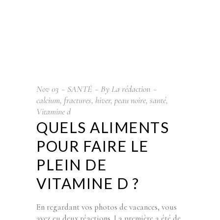
Nov
03
SANTÉ
By
La rédaction
calcium
,
fractures
,
hiver
,
peau noire
,
santé
,
Vitamine d
QUELS ALIMENTS
POUR FAIRE LE
PLEIN DE
VITAMINE D ?
En regardant vos photos de vacances, vous
avez eu deux réactions. La première a été de