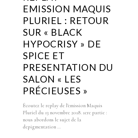
EMISSION MAQUIS
PLURIEL : RETOUR
SUR « BLACK
HYPOCRISY » DE
SPICE ET
PRESENTATION DU
SALON « LES
PRÉCIEUSES »
Écoutez le replay de l'emission Maquis
Pluriel du 13 novembre 2018. 1ere partie :
nous abordons le sujet de la
depigmentation