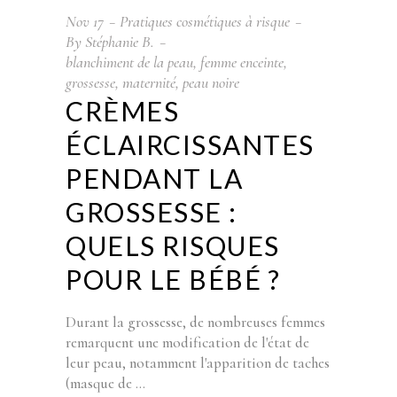
Nov
17
Pratiques cosmétiques à risque
By
Stéphanie B.
blanchiment de la peau
,
femme enceinte
,
grossesse
,
maternité
,
peau noire
CRÈMES
ÉCLAIRCISSANTES
PENDANT LA
GROSSESSE :
QUELS RISQUES
POUR LE BÉBÉ ?
Durant la grossesse, de nombreuses femmes
remarquent une modification de l'état de
leur peau, notamment l'apparition de taches
(masque de