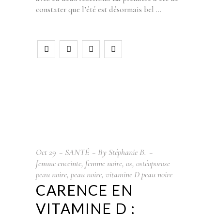
constater que l’été est désormais bel
Oct
29
SANTÉ
By
Stéphanie B.
femme enceinte
,
femme noire
,
os
,
ostéoporose
peau noire
,
peau noire
,
vitamine D peau noire
CARENCE EN
VITAMINE D :