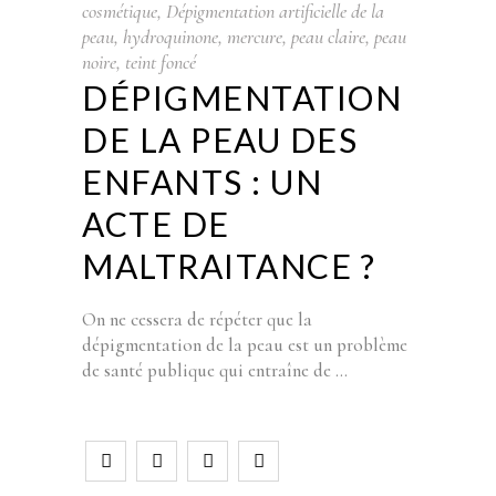
cosmétique
,
Dépigmentation artificielle de la
peau
,
hydroquinone
,
mercure
,
peau claire
,
peau
noire
,
teint foncé
DÉPIGMENTATION
DE LA PEAU DES
ENFANTS : UN
ACTE DE
MALTRAITANCE ?
On ne cessera de répéter que la
dépigmentation de la peau est un problème
de santé publique qui entraîne de