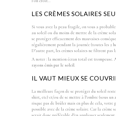
l’on croit…
LES CRÈMES SOLAIRES SEU
Si vous avez la peau fragile, on vous a probab
au soleil ou du moins de mettre de la crème solai
se protéger efficacement des mauvaises conséquen
régulièrement pendant la journée (toutes les 2 h
D’autre part, les crèmes solaires ne filtrent pas l
A noter : la mention écran total est trompeuse.
A
rayons émis par le soleil
.
IL VAUT MIEUX SE COUVRI
La meilleure façon de se protéger du soleil rest
shirt, etc) et/ou de se mettre à l’ombre (sous un
risque pas de brûler mais en plus de cela, votre 
possible avec de la crème solaire. Car la crème s
serait donc préférable d’en appliquer seulement su