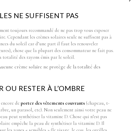
LES NE SUFFISENT PAS
lement toujours recommandé de ne pas trop vous exposer
re. Cependant les crèmes solaires seule ne suffisent pas à
ces du soleil car d’une part il faut les renouveler
eures), chose que la plupart des consommateur ne fait pas.
a totalité des rayons émis par le soleil.
ucune crème solaire ne protège de la totalité des
R OU RESTER À L’OMBRE
e encore de
porter des vêtements couvrants
(chapeau, t-
 arbre, un parasol, etc). Non seulement ainsi votre peau ne
peau peut synthétiser la vitamine D. Chose qui n’est pas
olaire empêche la peau de synthétiser la vitamine D. Il
r les zones « sensibles » (le visage, le cou, les oreilles