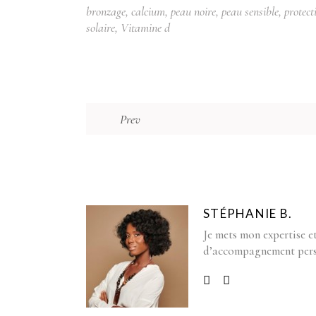
bronzage
,
calcium
,
peau noire
,
peau sensible
,
protect
solaire
,
Vitamine d
Prev
STÉPHANIE B.
Je mets mon expertise et
d’accompagnement pers