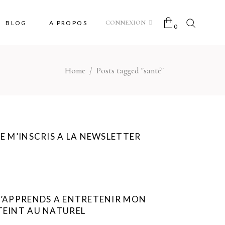
CONNEXION
BLOG
A PROPOS
0
Home
/
Posts tagged "santé"
No products in the cart.
JE M’INSCRIS A LA NEWSLETTER
J’APPRENDS A ENTRETENIR MON
TEINT AU NATUREL