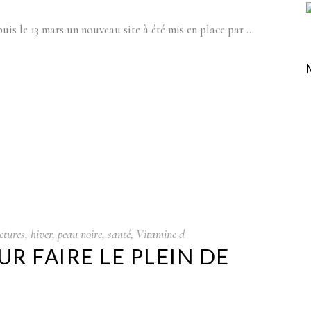
uis le 13 mars un nouveau site à été mis en place par
ctures
,
hiver
,
peau noire
,
santé
,
Vitamine d
R FAIRE LE PLEIN DE