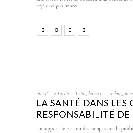
déjà quelques années
Juin
16
SANTÉ
By
Stéphanie B.
chikungunya
LA SANTÉ DANS LES
RESPONSABILITÉ DE 
Un rapport de la Cour des comptes rendu public l