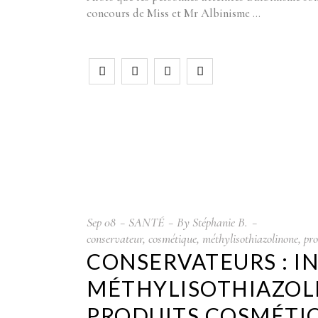
concours de Miss et Mr Albinisme
Sep
08
SANTÉ
By
Stéphanie B.
conservateur
,
cosmétique
,
méthylisothiazolinone
,
pro
CONSERVATEURS : I
MÉTHYLISOTHIAZOL
PRODUITS COSMÉTIQ