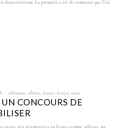
u deux réactions. La première a été de constater que l’été
B.
albinisme
,
albinos
,
beauté
,
Kenya
,
santé
: UN CONCOURS DE
ILISER
nt encore très stigmatisées au Kenya comme ailleurs, un