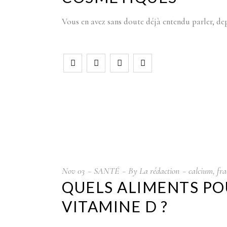
Vous en avez sans doute déjà entendu parler, dep
Nov
03
SANTÉ
By
La rédaction
calcium
,
fra
QUELS ALIMENTS POU
VITAMINE D ?