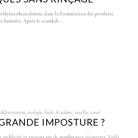
 méthylisothiazolinone dans la formulation des produits
es humides. Après le scandale
déforestation
,
écologie
,
huile de palme
,
nutella
,
santé
 GRANDE IMPOSTURE ?
e publicité et surtout sur de nombreuses étiquettes. Voilà