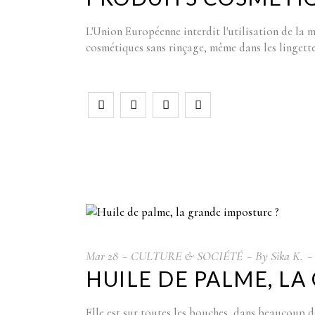
L'Union Européenne interdit l'utilisation de la
cosmétiques sans rinçage, même dans les lingett
Mar
28
CULTURE & SOCIÉTÉ
By
Sika K.
HUILE DE PALME, LA
Elle est sur toutes les bouches, dans beaucoup d