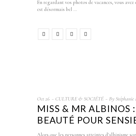
En regardant vos photos de vacances, vous avez e
est désormais bel
Oct
26
CULTURE & SOCIÉTÉ
By
Stéphanie 
MISS & MR ALBINOS 
BEAUTÉ POUR SENSIB
Alors que les personnes atteintes d'albinisme so