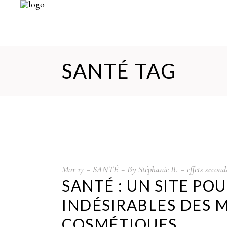
SANTÉ TAG
Mar
17
SANTÉ
By
Stéphanie B.
effets second
SANTÉ : UN SITE PO
INDÉSIRABLES DES 
COSMÉTIQUES