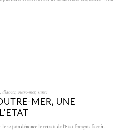
,
diabète
,
outre-mer
,
santé
 OUTRE-MER, UNE
L’ETAT
e 12 juin dénonce le retrait de l'Etat français face à