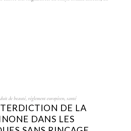
duit de beauté
,
réglement européeen
,
santé
NTERDICTION DE LA
INONE DANS LES
UES SANS RINÇAGE