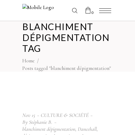
0
BLANCHIMENT
No products in the cart.
DÉPIGMENTATION
TAG
Home
/
Posts tagged "blanchiment dépigmentation"
Nov
15
CULTURE & SOCIÉTÉ
By
Stéphanie B.
blanchiment dépigmentation
,
Dancehall
,