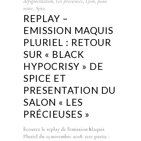
dépigmentation
,
Les precieuses
,
Lyon
,
peau
noire
,
Spice
REPLAY –
EMISSION MAQUIS
PLURIEL : RETOUR
SUR « BLACK
HYPOCRISY » DE
SPICE ET
PRESENTATION DU
SALON « LES
PRÉCIEUSES »
Écoutez le replay de l'emission Maquis
Pluriel du 13 novembre 2018. 1ere partie :