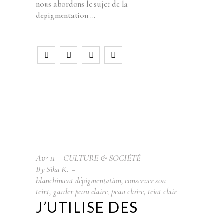
nous abordons le sujet de la
depigmentation
Avr
11
CULTURE & SOCIÉTÉ
By
Sika K.
blanchiment dépigmentation
,
conserver son
teint
,
garder peau claire
,
peau claire
,
teint clair
J’UTILISE DES