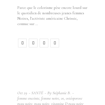
Parce que le colorisme pèse encore lourd sur
le quotidien de nombreuses jeunes femmes
Noires, l'activiste américaine Chrissie,
connue sur
Oct
29
SANTÉ
By
Stéphanie B.
femme enceinte
,
femme noire
,
os
,
ostéoporose
peau noire
,
peau noire
,
vitamine D peau noire