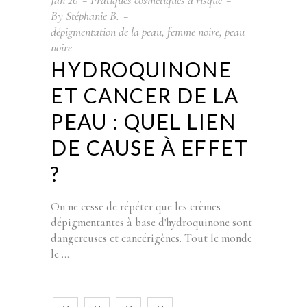
Jan
26
Pratiques cosmétiques à risque
By
Stéphanie B.
dépigmentation de la peau
,
femme noire
,
peau
noire
HYDROQUINONE
ET CANCER DE LA
PEAU : QUEL LIEN
DE CAUSE À EFFET
?
On ne cesse de répéter que les crèmes
dépigmentantes à base d'hydroquinone sont
dangereuses et cancérigènes. Tout le monde
le