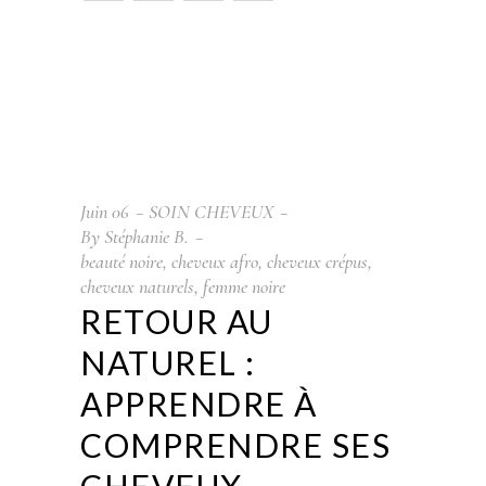
Juin
06
SOIN CHEVEUX
By
Stéphanie B.
beauté noire
,
cheveux afro
,
cheveux crépus
,
cheveux naturels
,
femme noire
RETOUR AU
NATUREL :
APPRENDRE À
COMPRENDRE SES