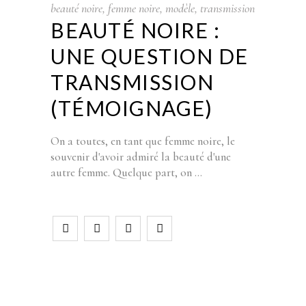
beauté noire
,
femme noire
,
modèle
,
transmission
BEAUTÉ NOIRE :
UNE QUESTION DE
TRANSMISSION
(TÉMOIGNAGE)
On a toutes, en tant que femme noire, le
souvenir d'avoir admiré la beauté d'une
autre femme. Quelque part, on