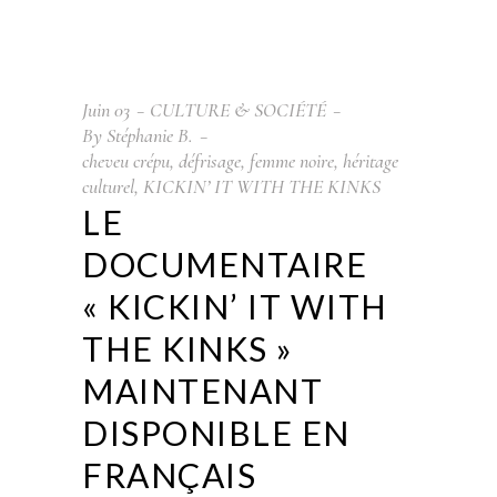
Juin
03
CULTURE & SOCIÉTÉ
By
Stéphanie B.
cheveu crépu
,
défrisage
,
femme noire
,
héritage
culturel
,
KICKIN’ IT WITH THE KINKS
LE
DOCUMENTAIRE
« KICKIN’ IT WITH
THE KINKS »
MAINTENANT
DISPONIBLE EN
FRANÇAIS