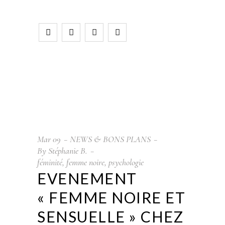
Mar
09
NEWS & BONS PLANS
By
Stéphanie B.
féminité
,
femme noire
,
psychologie
EVENEMENT
« FEMME NOIRE ET
SENSUELLE » CHEZ