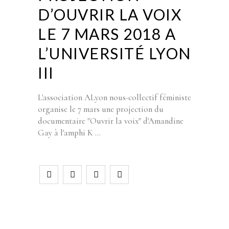
D’OUVRIR LA VOIX
LE 7 MARS 2018 A
L’UNIVERSITÉ LYON
III
L'association ALyon nous-collectif féministe
organise le 7 mars une projection du
documentaire "Ouvrir la voix" d'Amandine
Gay à l'amphi K