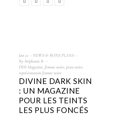
Jan
21
NEWS & BONS PLANS
By
Stéphanie B.
DDS Magazine
,
femme noire
,
peau noire
,
représentation femme noire
DIVINE DARK SKIN
: UN MAGAZINE
POUR LES TEINTS
LES PLUS FONCÉS