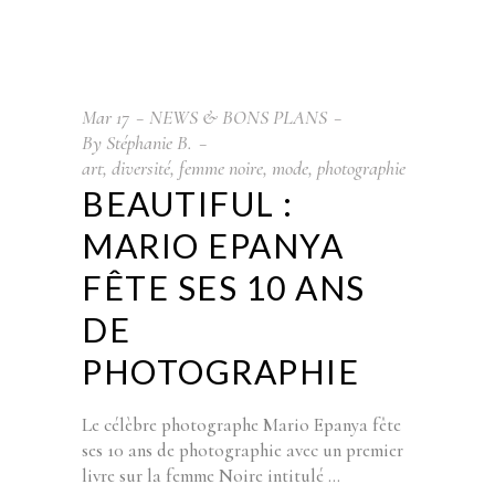
Mar
17
NEWS & BONS PLANS
By
Stéphanie B.
art
,
diversité
,
femme noire
,
mode
,
photographie
BEAUTIFUL :
MARIO EPANYA
FÊTE SES 10 ANS
DE
PHOTOGRAPHIE
Le célèbre photographe Mario Epanya fête
ses 10 ans de photographie avec un premier
livre sur la femme Noire intitulé