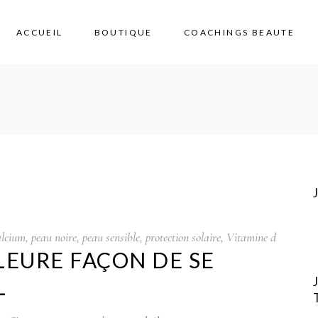
ACCUEIL
BOUTIQUE
COACHINGS BEAUTE
alcium
,
peau noire
,
peau sensible
,
protection solaire
,
Vitamine d
LEURE FAÇON DE SE
L