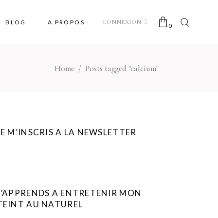
CONNEXION
BLOG
A PROPOS
0
Home
/
Posts tagged "calcium"
No products in the cart.
JE M’INSCRIS A LA NEWSLETTER
J’APPRENDS A ENTRETENIR MON
TEINT AU NATUREL