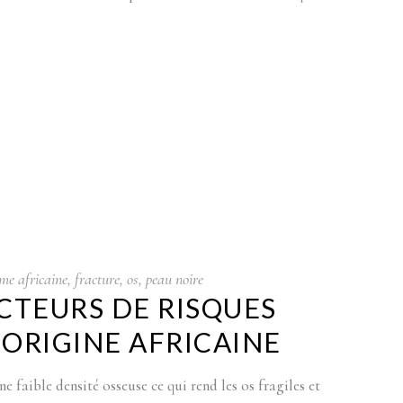
me africaine
,
fracture
,
os
,
peau noire
CTEURS DE RISQUES
’ORIGINE AFRICAINE
e faible densité osseuse ce qui rend les os fragiles et