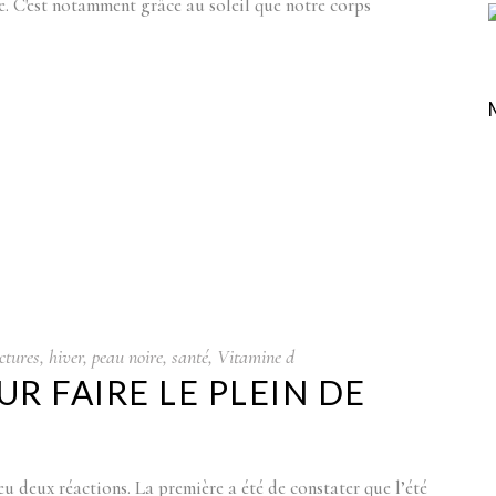
re. C'est notamment grâce au soleil que notre corps
ctures
,
hiver
,
peau noire
,
santé
,
Vitamine d
R FAIRE LE PLEIN DE
u deux réactions. La première a été de constater que l’été