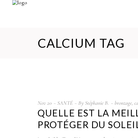
CALCIUM TAG
Nov
20
SANTÉ
By
Stéphanie B.
bronzage
,
c
QUELLE EST LA MEIL
PROTÉGER DU SOLEI