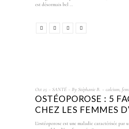
est désormais bel
Oct
25
SANTÉ
By
Stéphanie B.
calcium
,
fem
OSTÉOPOROSE : 5 FA
CHEZ LES FEMMES D
L'ostéoporose est une maladie caractérisée par un