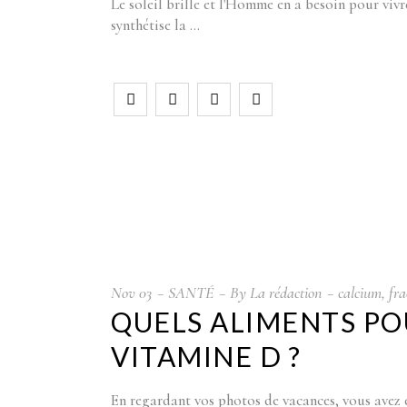
Le soleil brille et l'Homme en a besoin pour viv
synthétise la
Nov
03
SANTÉ
By
La rédaction
calcium
,
fra
QUELS ALIMENTS POU
VITAMINE D ?
En regardant vos photos de vacances, vous avez e