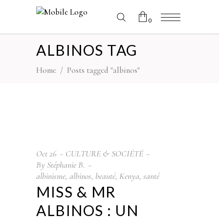
0
ALBINOS TAG
No products in the cart.
Home
/
Posts tagged "albinos"
Oct
26
CULTURE & SOCIÉTÉ
By
Stéphanie B.
albinisme
,
albinos
,
beauté
,
Kenya
,
santé
MISS & MR
ALBINOS : UN