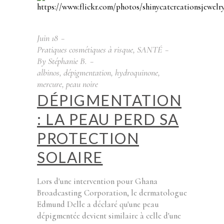
Juin
18
Pratiques cosmétiques à risque
,
SANTÉ
By
Stéphanie B.
albinos
,
dépigmentation
,
hydroquinone
,
mercure
,
peau noire
DÉPIGMENTATION
: LA PEAU PERD SA
PROTECTION
SOLAIRE
Lors d'une intervention pour Ghana
Broadcasting Corporation, le dermatologue
Edmund Delle a déclaré qu'une peau
dépigmentée devient similaire à celle d'une