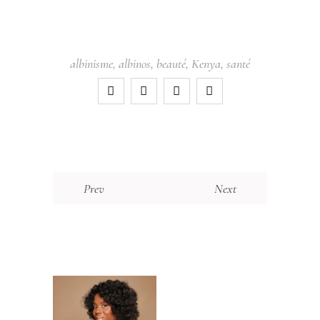
albinisme
,
albinos
,
beauté
,
Kenya
,
santé
Prev
Next