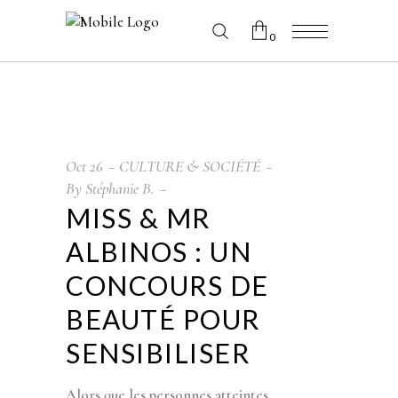
0
No products in the cart.
Oct
26
CULTURE & SOCIÉTÉ
By
Stéphanie B.
MISS & MR
ALBINOS : UN
CONCOURS DE
BEAUTÉ POUR
SENSIBILISER
Alors que les personnes atteintes