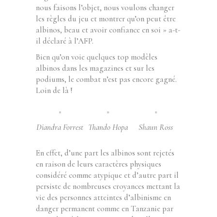
nous faisons l’objet, nous voulons changer
les règles du jeu et montrer qu’on peut être
albinos, beau et avoir confiance en soi » a-t-
il déclaré à l’AFP.
Bien qu’on voie quelques top modèles
albinos dans les magazines et sur les
podiums, le combat n’est pas encore gagné.
Loin de là !
Diandra Forrest
Thando Hopa
Shaun Ross
En effet, d’une part les albinos sont rejetés
en raison de leurs caractères physiques
considéré comme atypique et d’autre part il
persiste de nombreuses croyances mettant la
vie des personnes atteintes d’albinisme en
danger permanent comme en Tanzanie par