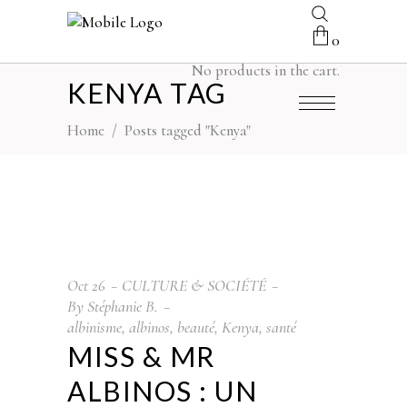
0
No products in the cart.
KENYA TAG
Home
/
Posts tagged "Kenya"
Oct
26
CULTURE & SOCIÉTÉ
By
Stéphanie B.
albinisme
,
albinos
,
beauté
,
Kenya
,
santé
MISS & MR
ALBINOS : UN