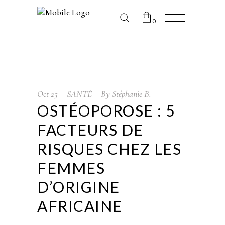
0
No products in the cart.
Oct
25
SANTÉ
By
Stéphanie B.
OSTÉOPOROSE : 5
FACTEURS DE
RISQUES CHEZ LES
FEMMES
D’ORIGINE
AFRICAINE