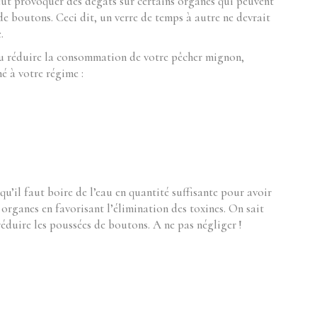
eut provoquer des dégâts sur certains organes qui peuvent
e boutons. Ceci dit, un verre de temps à autre ne devrait
.
ou réduire la consommation de votre pêcher mignon,
né à votre régime :
u’il faut boire de l’eau en quantité suffisante pour avoir
 organes en favorisant l’élimination des toxines. On sait
éduire les poussées de boutons. A ne pas négliger !