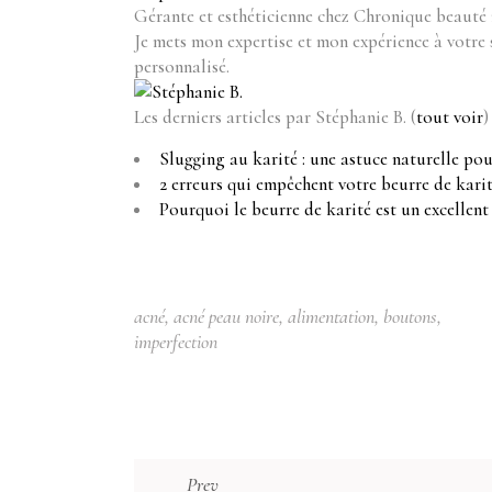
Gérante et esthéticienne
chez
Chronique beauté 
Je mets mon expertise et mon expérience à votre
personnalisé.
Les derniers articles par Stéphanie B.
(
tout voir
)
Slugging au karité : une astuce naturelle po
2 erreurs qui empêchent votre beurre de karit
Pourquoi le beurre de karité est un excellent 
acné
,
acné peau noire
,
alimentation
,
boutons
,
imperfection
Prev