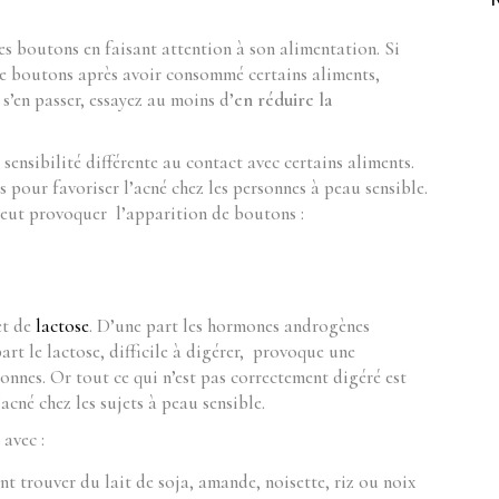
es boutons en faisant attention à son alimentation. Si
e boutons après avoir consommé certains aliments,
 s’en passer, essayez au moins d’
en réduire la
 sensibilité différente au contact avec certains aliments.
 pour favoriser l’acné chez les personnes à peau sensible.
 peut provoquer l’apparition de boutons :
et de
lactose
. D’une part les hormones androgènes
t le lactose, difficile à digérer, provoque une
nnes. Or tout ce qui n’est pas correctement digéré est
cné chez les sujets à peau sensible.
 avec :
nt trouver du lait de soja, amande, noisette, riz ou noix