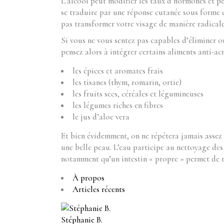
L’alcool peut modifier les taux d’hormones et p
se traduire par une réponse cutanée sous forme d
pas transformer votre visage de manière radicale
Si vous ne vous sentez pas capables d’éliminer 
pensez alors à intégrer certains aliments anti-ac
les épices et aromates frais
les tisanes (thym, romarin, ortie)
les fruits secs, céréales et légumineuses
les légumes riches en fibres
le jus d’aloe vera
Et bien évidemment, on ne répétera jamais assez q
une belle peau. L’eau participe au nettoyage des
notamment qu’un intestin « propre » permet de r
À propos
Articles récents
Stéphanie B.