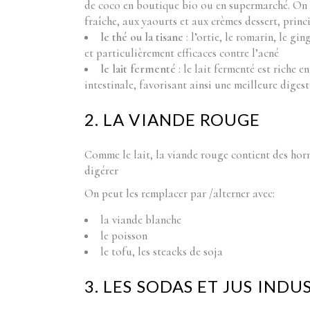
de coco en boutique bio ou en supermarché. On 
fraîche, aux yaourts et aux crèmes dessert, princ
le thé ou
la tisane
: l’ortie, le romarin, le gi
et particulièrement efficaces contre l’acné
le lait fermenté
: le lait fermenté est riche 
intestinale, favorisant ainsi une meilleure diges
2. LA VIANDE ROUGE
Comme le lait, la viande rouge contient des hormo
digérer
On peut les remplacer par /alterner avec:
la viande blanche
le poisson
le tofu, les steacks de soja
3. LES SODAS ET JUS INDU