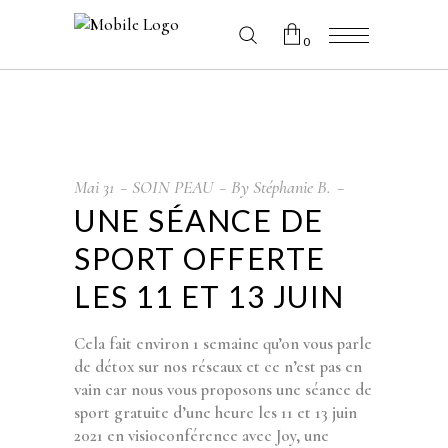
0
No products in the cart.
Mai
31
SOIN PEAU
By
Stéphanie B.
UNE SÉANCE DE
SPORT OFFERTE
LES 11 ET 13 JUIN
Cela fait environ 1 semaine qu’on vous parle
de détox sur nos réseaux et ce n’est pas en
vain car nous vous proposons une séance de
sport gratuite d’une heure les 11 et 13 juin
2021 en visioconférence avec Joy, une