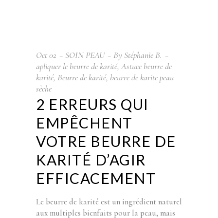
Oct
02
SOIN PEAU
By
Stéphanie B.
apliquer le beurre de karité
,
Astuce beurre de
karité
,
Beurre de karité
,
beurre de karite peau
sèche
2 ERREURS QUI
EMPÊCHENT
VOTRE BEURRE DE
KARITÉ D’AGIR
EFFICACEMENT
Le beurre de karité est un ingrédient naturel
aux multiples bienfaits pour la peau, mais