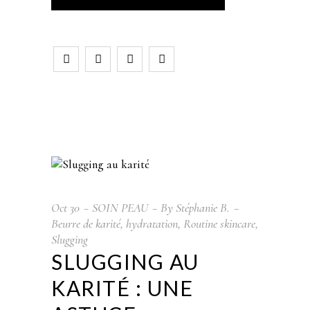
Oct
30
SOIN PEAU
By
Stéphanie B.
Beurre de karité
,
hydratation
,
Routine skincare
,
Slugging
SLUGGING AU
KARITÉ : UNE