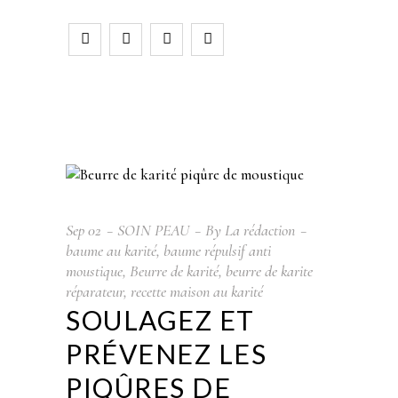
Sep
02
SOIN PEAU
By
La rédaction
baume au karité
,
baume répulsif anti
moustique
,
Beurre de karité
,
beurre de karite
réparateur
,
recette maison au karité
SOULAGEZ ET
PRÉVENEZ LES
PIQÛRES DE