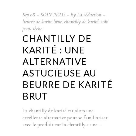
Sep
08
SOIN PEAU
By
La rédaction
beurre de karite brut
,
chantilly de karité
,
soin
peau sèche
CHANTILLY DE
KARITÉ : UNE
ALTERNATIVE
ASTUCIEUSE AU
BEURRE DE KARITÉ
BRUT
La chantilly de karité est alors une
excellente alternative pour se familiariser
avec le produit car la chantilly a une