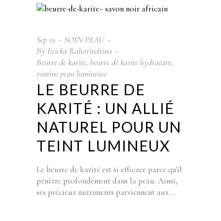
Sep
19
SOIN PEAU
By
Ericka Raharindrina
Beurre de karite
,
beurre de karite hydratant
,
routine peau lumineuse
LE BEURRE DE
KARITÉ : UN ALLIÉ
NATUREL POUR UN
TEINT LUMINEUX
Le beurre de karité est si efficace parce qu'il
pénètre profondément dans la peau. Ainsi,
ses précieux nutriments parviennent aux