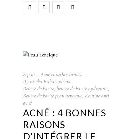
Sep
10
Acné et tâches brunes
By
Ericka Raharindrina
Beurre de karite
,
beurre de karite hydratant
,
Beurre de karité peau acneique
,
Routine anti
acné
ACNÉ : 4 BONNES
RAISONS
D’INTÉGRER LE