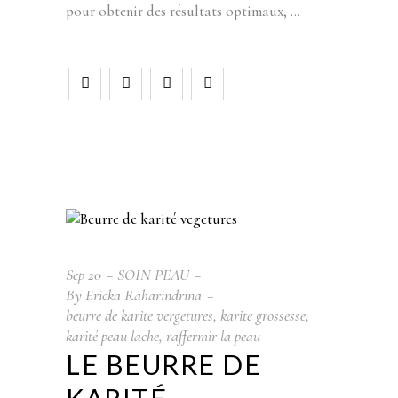
pour obtenir des résultats optimaux,
Sep
20
SOIN PEAU
By
Ericka Raharindrina
beurre de karite vergetures
,
karite grossesse
,
karité peau lache
,
raffermir la peau
LE BEURRE DE