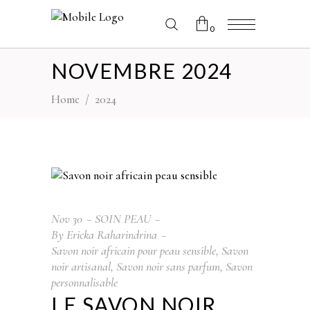
0
NOVEMBRE 2024
No products in the cart.
Home
/
2024
Nov
30
SOIN PEAU
By
Ericka Raharindrina
Savon noir africain pour peau sensible
,
Savon
noir artisanal
,
Savon noir sans parfum
,
Savon
personnalisable
LE SAVON NOIR