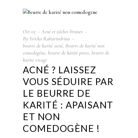
Oct
05
Acné et tâches brunes
By
Ericka Raharindrina
beurre de karité acné
,
Beurre de karité non
comedogène
,
beurre de karité pores
,
beurre de
karité visage
ACNÉ ? LAISSEZ
VOUS SÉDUIRE PAR
LE BEURRE DE
KARITÉ : APAISANT
ET NON
COMEDOGÈNE !