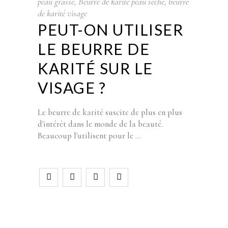
peau grasse
,
Beurre de karité peau sèche
,
beurre
de karité visage
PEUT-ON UTILISER
LE BEURRE DE
KARITÉ SUR LE
VISAGE ?
Le beurre de karité suscite de plus en plus
d'intérêt dans le monde de la beauté.
Beaucoup l'utilisent pour le