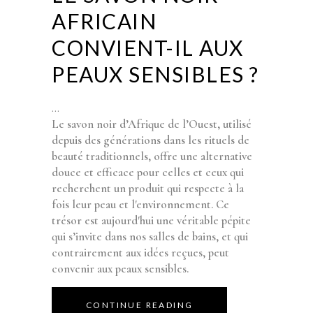
AFRICAIN
CONVIENT-IL AUX
PEAUX SENSIBLES ?
Le savon noir d’Afrique de l’Ouest, utilisé
depuis des générations dans les rituels de
beauté traditionnels, offre une alternative
douce et efficace pour celles et ceux qui
recherchent un produit qui respecte à la
fois leur peau et l'environnement. Ce
trésor est aujourd'hui une véritable pépite
qui s’invite dans nos salles de bains, et qui
contrairement aux idées reçues, peut
convenir aux peaux sensibles.
CONTINUE READING