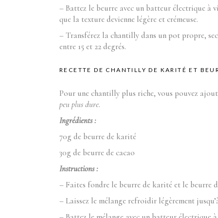
– Battez le beurre avec un batteur électrique à 
que la texture devienne légère et crémeuse.
– Transférez la chantilly dans un pot propre, se
entre 15 et 22 degrés.
RECETTE DE CHANTILLY DE KARITÉ ET BEU
Pour une chantilly plus riche, vous pouvez ajou
peu plus dure.
Ingrédients :
70g de beurre de karité
30g de beurre de cacao
Instructions :
– Faites fondre le beurre de karité et le beurre
– Laissez le mélange refroidir légèrement jusqu’à
– Battez le mélange avec un batteur électrique à