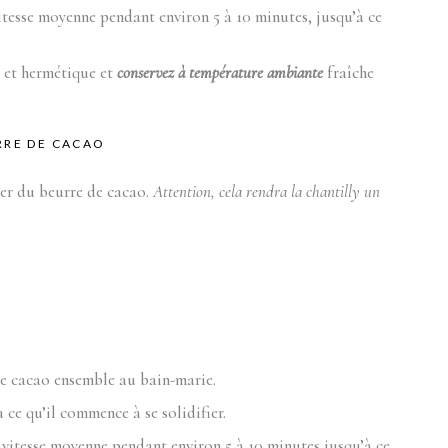
vitesse moyenne pendant environ 5 à 10 minutes, jusqu’à ce
c et hermétique et
conservez à température ambiante
fraîche
RRE DE CACAO
ter du beurre de cacao.
Attention, cela rendra la chantilly un
 de cacao ensemble au bain-marie.
 ce qu’il commence à se solidifier.
 vitesse moyenne pendant environ 5 à 10 minutes jusqu’à ce