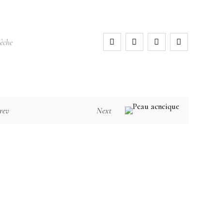
sèche
rev
Next