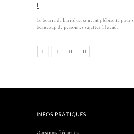
!
Le beurre de karité est souvent plébiscité pour s
beaucoup de personnes sujettes à l'acné
INFOS PRATIQUES
Questions fréquentes