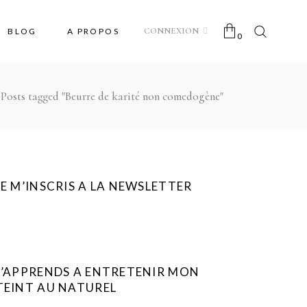
CONNEXION
BLOG
A PROPOS
0
/
Posts tagged "Beurre de karité non comedogène"
No products in the cart.
JE M’INSCRIS A LA NEWSLETTER
J’APPRENDS A ENTRETENIR MON
TEINT AU NATUREL