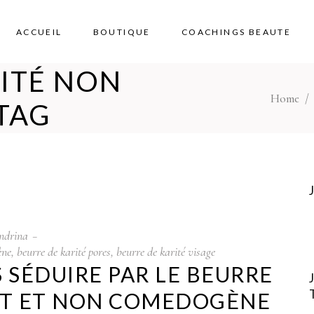
ACCUEIL
BOUTIQUE
COACHINGS BEAUTE
ITÉ NON
Home
TAG
ndrina
ène
,
beurre de karité pores
,
beurre de karité visage
S SÉDUIRE PAR LE BEURRE
ANT ET NON COMEDOGÈNE