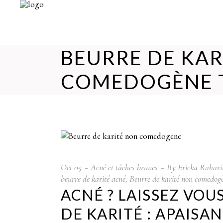
BEURRE DE KAR
COMEDOGÈNE 
Oct
05
Acné et tâches brunes
By
Ericka Rahari
beurre de karité acné
,
Beurre de karité non comedog
ACNÉ ? LAISSEZ VOU
DE KARITÉ : APAIS