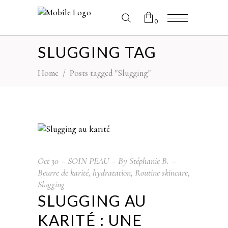
0
SLUGGING TAG
No products in the cart.
Home
/
Posts tagged "Slugging"
Oct
30
SOIN PEAU
By
Stéphanie B.
Beurre de karité
,
hydratation
,
Routine skincare
,
Slugging
SLUGGING AU
KARITÉ : UNE