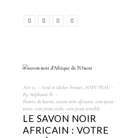
Avr
15
Acné et tâches brunes
,
SOIN PEAU
By
Stéphanie B.
Beurre de karite
,
savon noir africain
,
soin peau
noire
,
soin peau sèche
,
soin peau sensible
LE SAVON NOIR
AFRICAIN : VOTRE