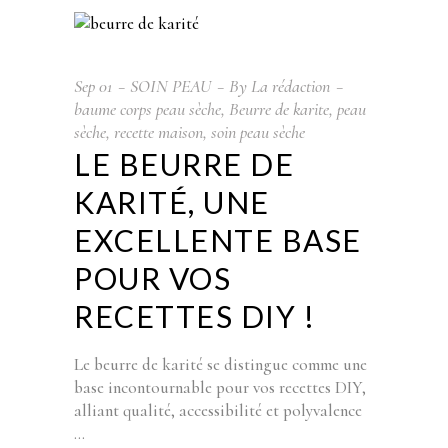
Sep
01
SOIN PEAU
By
La rédaction
baume corps peau sèche
,
Beurre de karite
,
peau
sèche
,
recette maison
,
soin peau sèche
LE BEURRE DE
KARITÉ, UNE
EXCELLENTE BASE
POUR VOS
RECETTES DIY !
Le beurre de karité se distingue comme une
base incontournable pour vos recettes DIY,
alliant qualité, accessibilité et polyvalence