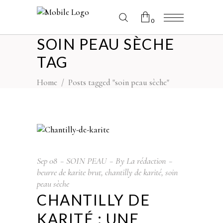
0
SOIN PEAU SÈCHE
No products in the cart.
TAG
Home
/
Posts tagged "soin peau sèche"
Sep
08
SOIN PEAU
By
La rédaction
beurre de karite brut
,
chantilly de karité
,
soin
peau sèche
CHANTILLY DE
KARITÉ : UNE