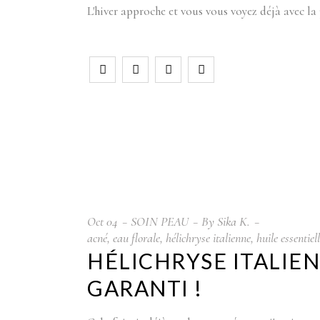
L'hiver approche et vous vous voyez déjà avec la 
Oct
04
SOIN PEAU
By
Sika K.
acné
,
eau florale
,
hélichryse italienne
,
huile essentiel
HÉLICHRYSE ITALIEN
GARANTI !