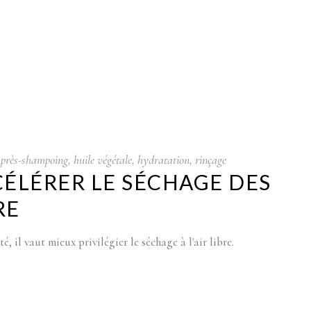
près-shampoing
,
huile végétale
,
hydratation
,
rinçage
CÉLÉRER LE SÉCHAGE DES
RE
, il vaut mieux privilégier le séchage à l'air libre.