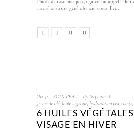
L'huile de rose musquée, également appelée huile
caroténoïdes et généralement conseillée
Oct
31
SOIN PEAU
By
Stéphanie B.
germe de blé
,
huile végétale
,
hydratation peau noire
6 HUILES VÉGÉTALE
VISAGE EN HIVER