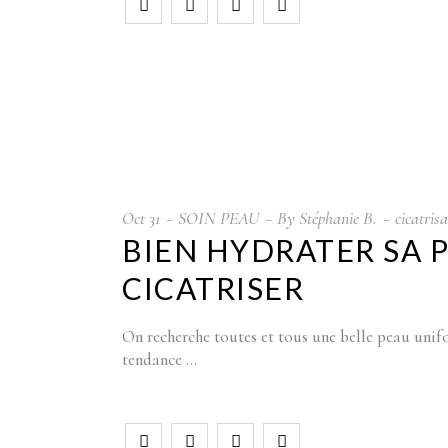
Oct
31
SOIN PEAU
By
Stéphanie B.
cicatris
BIEN HYDRATER SA 
CICATRISER
On recherche toutes et tous une belle peau unifor
tendance