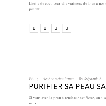
L'huile de coco veut-elle vraiment du bien à nos
posent
Fév
19
Acné et tâches brunes
By
Stéphanie B.
PURIFIER SA PEAU S
Si vous avez la peau à tendance acnéique, on a so
mais