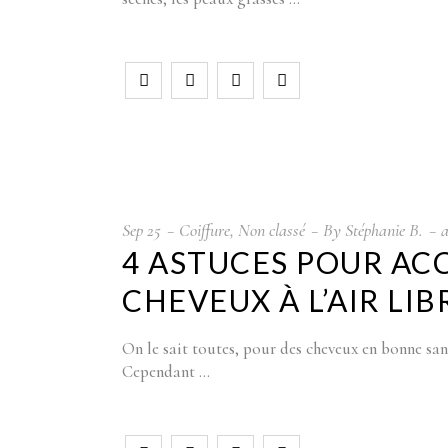
Sep
25
Coiffure
,
Non classé
By
Stéphanie B.
a
4 ASTUCES POUR AC
CHEVEUX À L’AIR LIB
On le sait toutes, pour des cheveux en bonne santé
Cependant