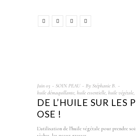
Juin
03
SOIN PEAU
By
Stéphanie B.
huile démaquillante
,
huile essentielle
,
huile végétale
,
DE L’HUILE SUR LES 
OSE !
L'utilisation de l'huile végétale pour prendre so
sèches, les peaux grasses