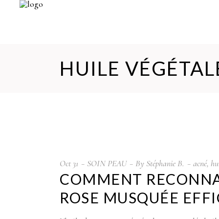
HUILE VÉGÉTAL
Oct
31
SOIN PEAU
By
Stéphanie B.
acné
,
hu
COMMENT RECONNAÎ
ROSE MUSQUÉE EFF