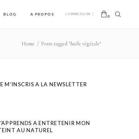
CONNEXION
BLOG
A PROPOS
0
Home
/
Posts tagged "huile végétale"
No products in the cart.
JE M’INSCRIS A LA NEWSLETTER
J’APPRENDS A ENTRETENIR MON
TEINT AU NATUREL