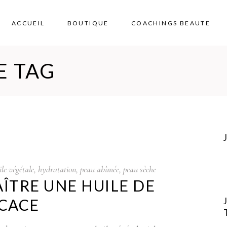
ACCUEIL
BOUTIQUE
COACHINGS BEAUTE
E TAG
ile végétale
,
hydratation
,
peau abîmée
,
peau sèche
TRE UNE HUILE DE
ICACE