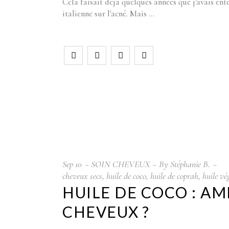
Cela faisait déjà quelques années que j'avais ente
italienne sur l'acné. Mais
Sep
10
SOIN CHEVEUX
By
Stéphanie B.
cheveux secs
,
huile de coco
,
huile de coprah
,
huile vé
HUILE DE COCO : AM
CHEVEUX ?