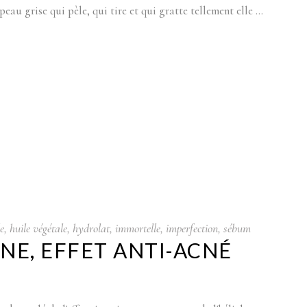
peau grise qui pèle, qui tire et qui gratte tellement elle
le
,
huile végétale
,
hydrolat
,
immortelle
,
imperfection
,
sébum
NE, EFFET ANTI-ACNÉ