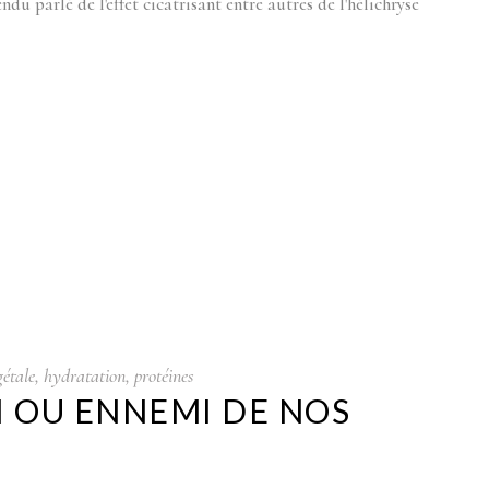
ndu parlé de l'effet cicatrisant entre autres de l'hélichryse
gétale
,
hydratation
,
protéines
I OU ENNEMI DE NOS