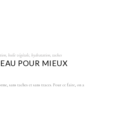
ation
,
huile végétale
,
hydratation
,
taches
PEAU POUR MIEUX
me, sans taches et sans traces. Pour ce faire, on a