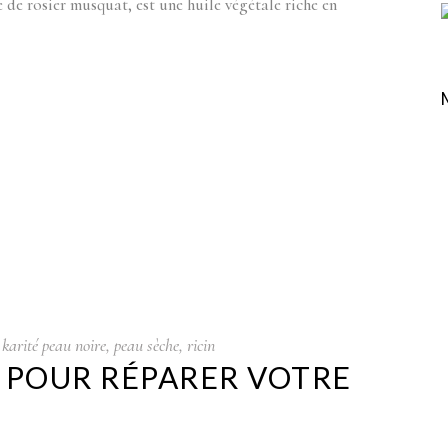
 de rosier musquat, est une huile végétale riche en
,
karité peau noire
,
peau sèche
,
ricin
S POUR RÉPARER VOTRE