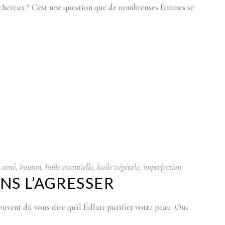
 cheveux ? C'est une question que de nombreuses femmes se
acné
,
bouton
,
huile essentielle
,
huile végétale
,
imperfection
ANS L’AGRESSER
uvent dû vous dire qu'il fallait purifier votre peau. Oui