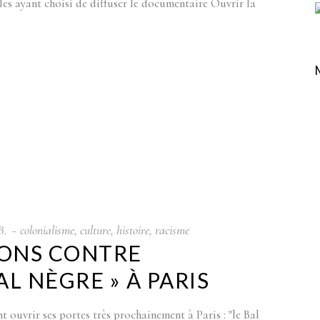
lles ayant choisi de diffuser le documentaire Ouvrir la
B.
colonialisme
,
culture
,
histoire
,
racisme
ONS CONTRE
AL NÈGRE » À PARIS
ouvrir ses portes très prochainement à Paris : "le Bal