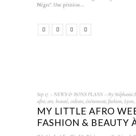
Nègre". Une pétition
Sep
17
NEWS & BONS PLANS
By
Stéphanie 
afro
,
art
,
beauté
,
culture
,
événement
,
fashion
,
Lyon
,
MY LITTLE AFRO WE
FASHION & BEAUTY 