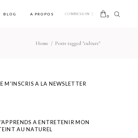
CONNEXION
BLOG
A PROPOS
0
Home
/
Posts tagged "culture"
No products in the cart.
JE M’INSCRIS A LA NEWSLETTER
J’APPRENDS A ENTRETENIR MON
TEINT AU NATUREL