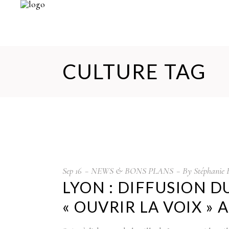
CULTURE TAG
Sep
16
NEWS & BONS PLANS
By
Stéphanie 
LYON : DIFFUSION 
« OUVRIR LA VOIX »