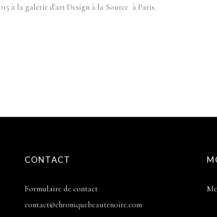
015 à la galerie d'art Design à la Source à Paris.
CONTACT
M
Formulaire de contact
Me
contact@chroniquebeautenoire.com