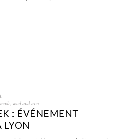
B.
mode
,
wud and iron
EK : ÉVÉNEMENT
À LYON