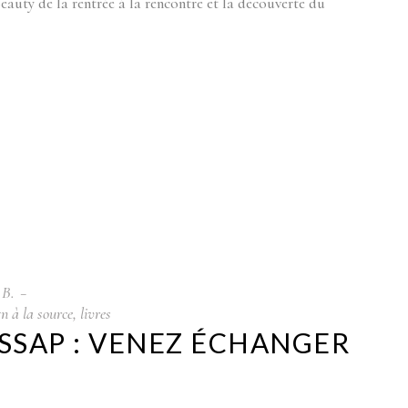
auty de la rentrée à la rencontre et la découverte du
 B.
gn à la source
,
livres
ISSAP : VENEZ ÉCHANGER