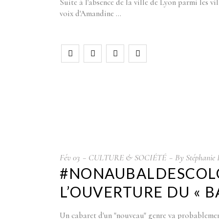
Suite à l'absence de la ville de Lyon parmi les vi
voix d'Amandine
Fév
03
CULTURE & SOCIÉTÉ
By
Stéphanie 
#NONAUBALDESCOL
L’OUVERTURE DU « B
Un cabaret d'un "nouveau" genre va probablement 