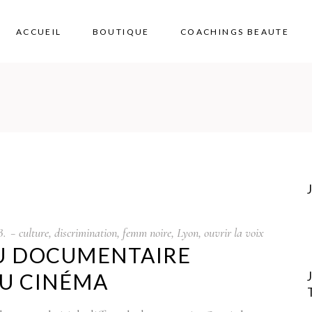
ACCUEIL
BOUTIQUE
COACHINGS BEAUTE
B.
culture
,
discrimination
,
femm noire
,
Lyon
,
ouvrir la voix
DU DOCUMENTAIRE
 AU CINÉMA