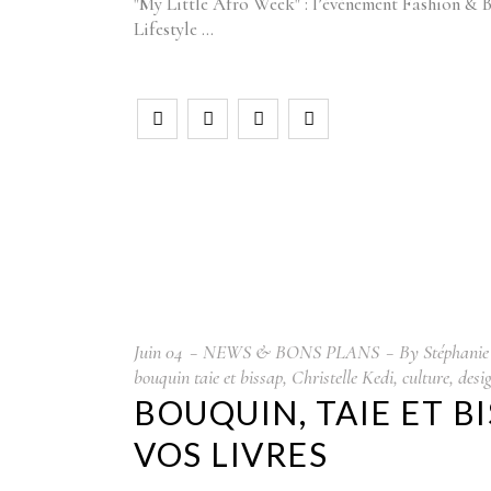
"My Little Afro Week" : l’évènement Fashion & Be
Lifestyle
Juin
04
NEWS & BONS PLANS
By
Stéphanie
bouquin taie et bissap
,
Christelle Kedi
,
culture
,
desi
BOUQUIN, TAIE ET B
VOS LIVRES