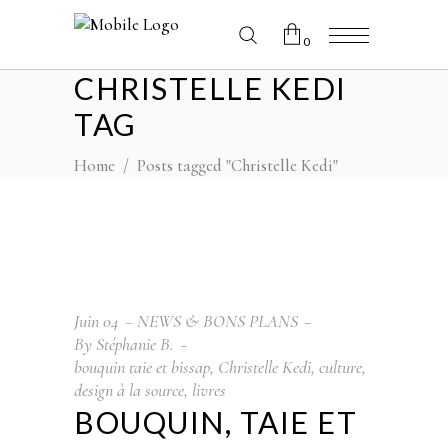
0
CHRISTELLE KEDI
No products in the cart.
TAG
Home
/
Posts tagged "Christelle Kedi"
Juin
04
NEWS & BONS PLANS
By
Stéphanie B.
bouquin taie et bissap
,
Christelle Kedi
,
culture
,
design à la source
,
livres
BOUQUIN, TAIE ET