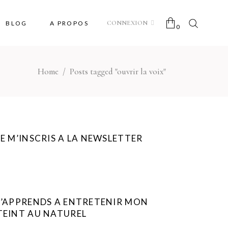
CONNEXION
BLOG
A PROPOS
0
Home
/
Posts tagged "ouvrir la voix"
No products in the cart.
JE M’INSCRIS A LA NEWSLETTER
J’APPRENDS A ENTRETENIR MON
TEINT AU NATUREL