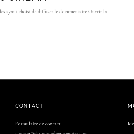
lles ayant choisi de diffuser le documentaire Ouvrir la
CONTACT
M
Formulaire de contact
Me
contact@chroniquebeautenoire.com