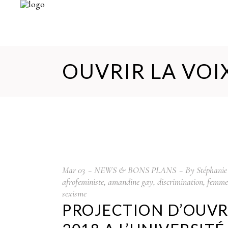
OUVRIR LA VOI
Mar
03
NEWS & BONS PLANS
By
Stéphanie
afrofeministe
,
amandine gay
,
discrimination
,
femme
sexisme
PROJECTION D’OUVRI