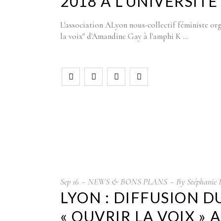
2018 A L’UNIVERSITÉ 
L'association ALyon nous-collectif féministe or
la voix" d'Amandine Gay à l'amphi K
Sep
16
NEWS & BONS PLANS
By
Stéphanie 
LYON : DIFFUSION 
« OUVRIR LA VOIX »