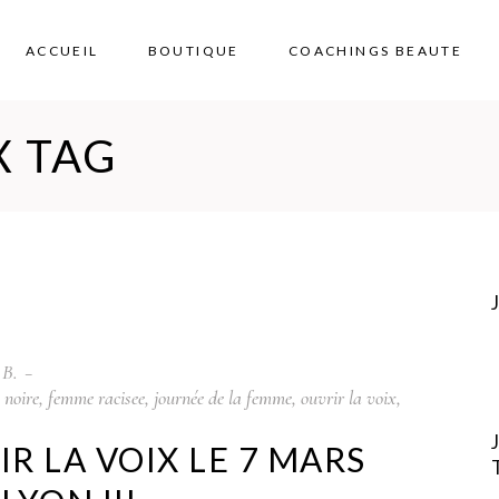
ACCUEIL
BOUTIQUE
COACHINGS BEAUTE
X TAG
 B.
 noire
,
femme racisee
,
journée de la femme
,
ouvrir la voix
,
R LA VOIX LE 7 MARS