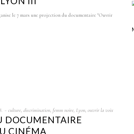
LYON III
ganise le 7 mars une projection du documentaire "Ouvrir
B.
culture
,
discrimination
,
femm noire
,
Lyon
,
ouvrir la voix
DU DOCUMENTAIRE
 AU CINÉMA