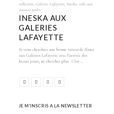
collection
,
Galeries Lafayette
,
Ineska
,
robe aux
200000 perles
INESKA AUX
GALERIES
LAFAYETTE
Si vous cherchiez une bonne raison de flâner
aux Galeries Lafayette avec l'arrivée des
beaux jours, ne cherchez plus. C'est
JE M’INSCRIS A LA NEWSLETTER