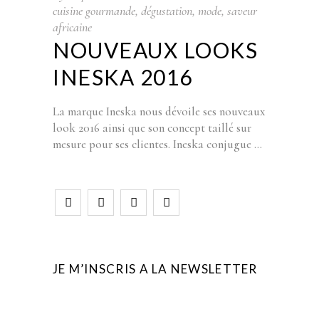
cuisine gourmande
,
dégustation
,
mode
,
saveur
africaine
NOUVEAUX LOOKS
INESKA 2016
La marque Ineska nous dévoile ses nouveaux
look 2016 ainsi que son concept taillé sur
mesure pour ses clientes. Ineska conjugue
JE M’INSCRIS A LA NEWSLETTER