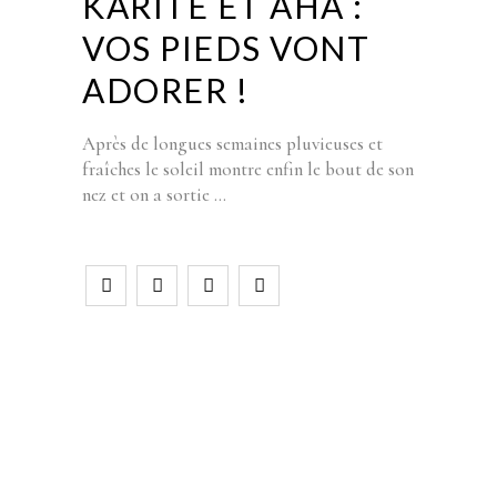
KARITE ET AHA :
VOS PIEDS VONT
ADORER !
Après de longues semaines pluvieuses et
fraîches le soleil montre enfin le bout de son
nez et on a sortie