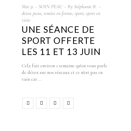
Mai
31
SOIN PEAU
By
Stéphanie B.
detox peau
,
remise en forme
,
sport
,
sport en
visio
UNE SÉANCE DE
SPORT OFFERTE
LES 11 ET 13 JUIN
Cela fait environ 1 semaine qu'on vous parle
de détox sur nos réseaux et ce n'est pas en
vain car