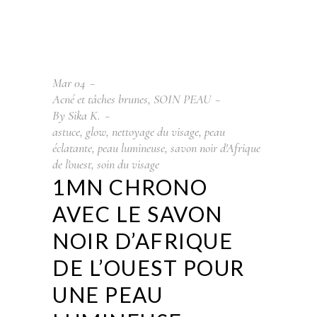
Mar
04
Acné et tâches brunes
,
SOIN PEAU
By
Sika K.
astuce
,
glow
,
nettoyage du visage
,
peau
éclatante
,
peau lumineuse
,
savon noir d'Afrique
de l'ouest
,
soin du visage
1MN CHRONO
AVEC LE SAVON
NOIR D’AFRIQUE
DE L’OUEST POUR
UNE PEAU