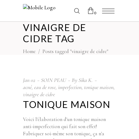
0
VINAIGRE DE
No products in the cart.
CIDRE TAG
Home
/
Posts tagged "vinaigre de cidre"
Jan
02
SOIN PEAU
By
Sika K.
acné
,
eau de rose
,
imperfection
,
tonique maison
,
vinaigre de cidre
TONIQUE MAISON
Voici l'élaboration d'un tonique maison
anti-imperfection qui fait son effet!
Fabriquer soi-même son tonique, ça n'a