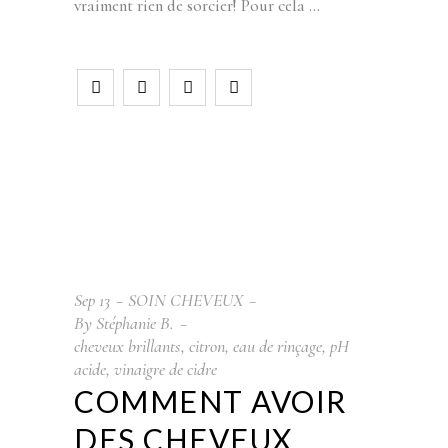
vraiment rien de sorcier! Pour cela
Sep
13
SOIN CHEVEUX
By
Stéphanie B.
cheveux brillants
,
citron
,
eau de rinçage
,
pH
acide
,
vinaigre de cidre
COMMENT AVOIR
DES CHEVEUX