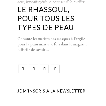
acné
,
hypoallergénique
,
peau sensible
,
purifier
LE RHASSOUL,
POUR TOUS LES
TYPES DE PEAU
On vante les mérites des masques à l'argile
pour la peau mais une fois dans le magasin,
difficile de savoir
JE M’INSCRIS A LA NEWSLETTER