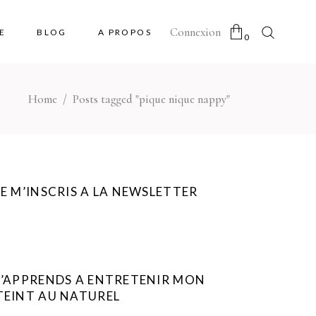
Connexion
E
BLOG
A PROPOS
0
Home
/
Posts tagged "pique nique nappy"
No products in the cart.
JE M’INSCRIS A LA NEWSLETTER
J’APPRENDS A ENTRETENIR MON
TEINT AU NATUREL