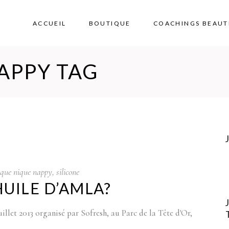
ACCUEIL
BOUTIQUE
COACHINGS BEAUT
APPY TAG
ique nique nappy
,
silicone
UILE D’AMLA?
llet 2013 organisé par Sofresh, au Parc de la Tête d'Or,