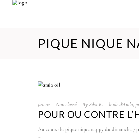
PIQUE NIQUE N
Jan
02
Non classé
By
Sika K.
huile d'Amla
,
p
POUR OU CONTRE L’H
Au cours du pique nique nappy du dimanche 7 jui