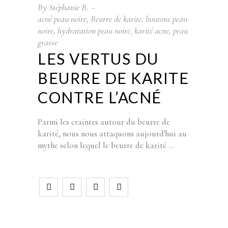
By
Stéphanie B.
acné peau noire
,
Beurre de karite
,
boutons peau
noire
,
hydratation peau noire
,
karité acne
,
peau
grasse
LES VERTUS DU
BEURRE DE KARITE
CONTRE L’ACNÉ
Parmi les craintes autour du beurre de
karité, nous nous attaquons aujourd'hui au
mythe selon lequel le beurre de karité