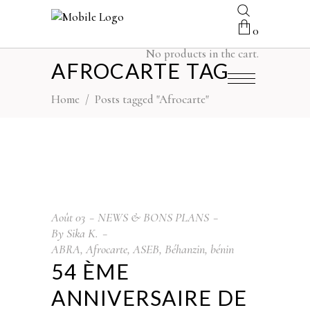
0
No products in the cart.
AFROCARTE TAG
Home
/
Posts tagged "Afrocarte"
Août
03
NEWS & BONS PLANS
By
Sika K.
ABRA
,
Afrocarte
,
ASEB
,
Béhanzin
,
bénin
54 ÈME
ANNIVERSAIRE DE