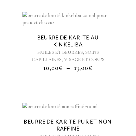
À
sur
15,00€
la
Ce
page
produit
du
a
produit
BEURRE DE KARITE AU
plusieurs
KINKELIBA
variations.
,
HUILES ET BEURRES
SOINS
Les
,
CAPILLAIRES
VISAGE ET CORPS
options
PLAGE
10,00
€
–
13,00
peuvent
€
DE
être
PRIX :
choisies
10,00€
sur
À
la
13,00€
page
du
Ce
produit
produit
BEURRE DE KARITÉ PUR ET NON
a
RAFFINÉ
plusieurs