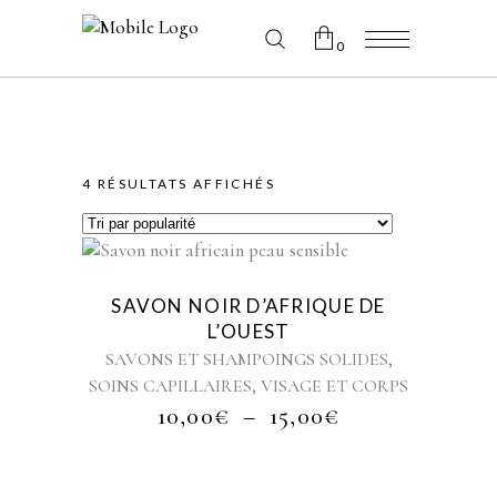
0
No products in the cart.
TRIÉ
4 RÉSULTATS AFFICHÉS
PAR
Ce
produit
Sold
POPULARITÉ
SAVON NOIR D’AFRIQUE DE
a
L’OUEST
plusieurs
,
SAVONS ET SHAMPOINGS SOLIDES
variations.
,
SOINS CAPILLAIRES
VISAGE ET CORPS
Les
PLAGE
10,00
€
–
15,00
€
options
DE
peuvent
PRIX :
être
10,00€
choisies