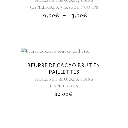
,
HUILES ET BEURRES
SOINS
variations.
,
CAPILLAIRES
VISAGE ET CORPS
Les
PLAGE
10,00
€
–
13,00
options
€
DE
peuvent
PRIX :
être
10,00€
choisies
À
sur
13,00€
la
page
du
BEURRE DE CACAO BRUT EN
produit
PAILLETTES
,
HUILES ET BEURRES
SOINS
CAPILLAIRES
12,00
€