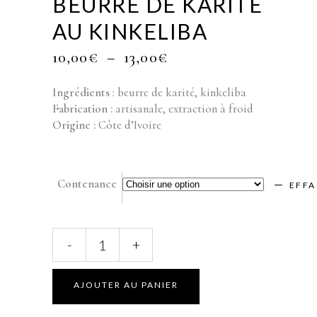
BEURRE DE KARITE
AU KINKELIBA
PLAGE
10,00
€
–
13,00
€
DE
PRIX :
Ingrédients
: beurre de karité, kinkeliba
10,00€
Fabrication :
artisanale, extraction à froid
À
Origine :
Côte d’Ivoire
13,00€
Contenance
EFFA
BEURRE
-
+
DE
KARITE
AU
KINKELIBA
quantity