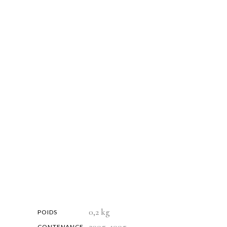
0,2 kg
POIDS
200g, 100g
CONTENANCE