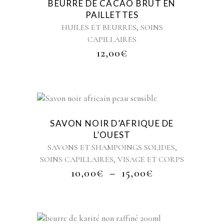
BEURRE DE CACAO BRUT EN
PAILLETTES
,
HUILES ET BEURRES
SOINS
CAPILLAIRES
12,00
€
Ce
produit
Sold
SAVON NOIR D’AFRIQUE DE
a
L’OUEST
plusieurs
,
SAVONS ET SHAMPOINGS SOLIDES
variations.
,
SOINS CAPILLAIRES
VISAGE ET CORPS
Les
PLAGE
10,00
€
–
15,00
€
options
DE
peuvent
PRIX :
être
10,00€
choisies
À
sur
Ce