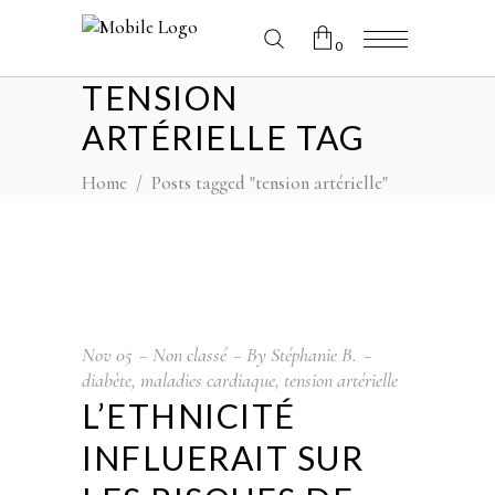
0
TENSION
No products in the cart.
ARTÉRIELLE TAG
Home
/
Posts tagged "tension artérielle"
Nov
05
Non classé
By
Stéphanie B.
diabète
,
maladies cardiaque
,
tension artérielle
L’ETHNICITÉ
INFLUERAIT SUR