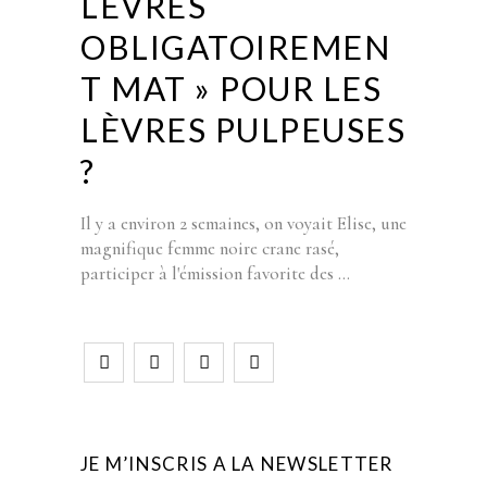
LÈVRES
OBLIGATOIREMEN
T MAT » POUR LES
LÈVRES PULPEUSES
?
Il y a environ 2 semaines, on voyait Elise, une
magnifique femme noire crane rasé,
participer à l'émission favorite des
JE M’INSCRIS A LA NEWSLETTER