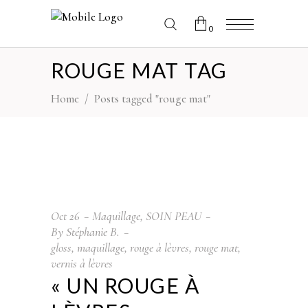
0
ROUGE MAT TAG
No products in the cart.
Home
/
Posts tagged "rouge mat"
Oct
26
Maquillage
,
SOIN PEAU
By
Stéphanie B.
gloss
,
maquillage
,
rouge à lèvres
,
rouge mat
,
vernis à lèvres
« UN ROUGE À