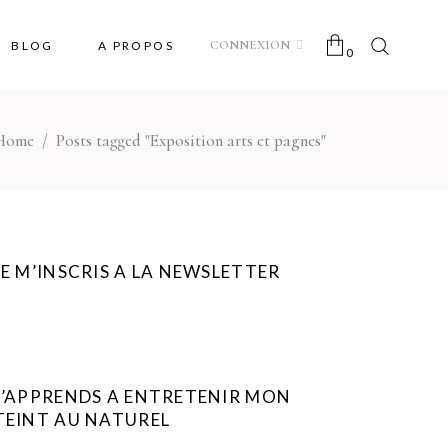
CONNEXION
BLOG
A PROPOS
0
Home
/
Posts tagged "Exposition arts et pagnes"
No products in the cart.
JE M’INSCRIS A LA NEWSLETTER
J’APPRENDS A ENTRETENIR MON
TEINT AU NATUREL