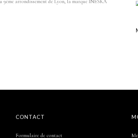
du 9ème arrondissement de Lyon, la marque INESKA
CONTACT
M
Formulaire de contact
Me