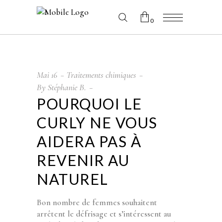
0
No products in the cart.
Mai
16
Traitements chimiques
By
Stéphanie B.
POURQUOI LE
CURLY NE VOUS
AIDERA PAS À
REVENIR AU
NATUREL
Bon nombre de femmes souhaitent
arrêtent le défrisage et s’intéressent au