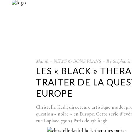
Mai
18
NEWS & BONS PLANS
By
Stéphanie 
LES « BLACK » THE
TRAITER DE LA QUES
EUROPE
Christelle Kedi, directeure artistique mode, pr
question « noire » en Europe. Cette série d’évé
rue Laplace 75005 Paris de 17h à 19h.