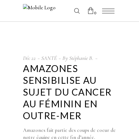
0
No products in the cart.
Déc
22
SANTÉ
By
Stéphanie B.
AMAZONES
SENSIBILISE AU
SUJET DU CANCER
AU FÉMININ EN
OUTRE-MER
Amazones fait partie des coups de coeur de
notre équipe en cette fin d’année.