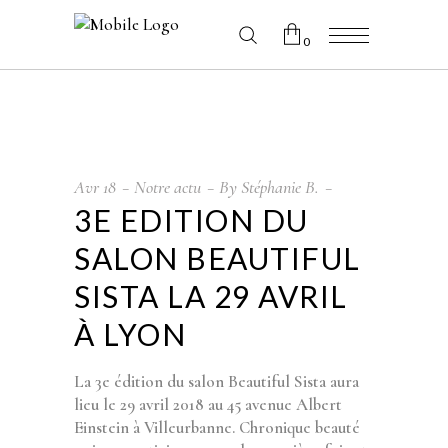
0
No products in the cart.
Avr
18
Notre actu
By
Stéphanie B.
3E EDITION DU
SALON BEAUTIFUL
SISTA LA 29 AVRIL
À LYON
La 3e édition du salon Beautiful Sista aura
lieu le 29 avril 2018 au 45 avenue Albert
Einstein à Villeurbanne. Chronique beauté